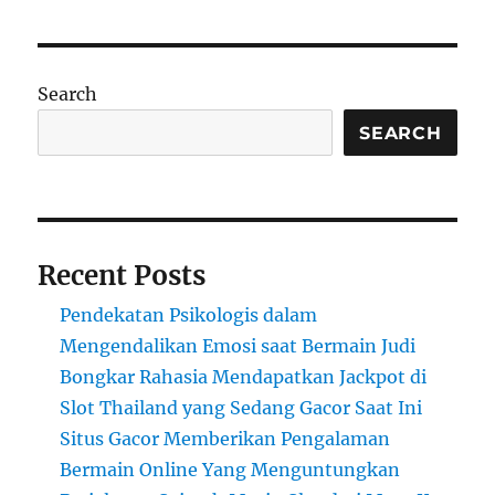
Sensasi
Menang
dengan
Permainan
Search
Slot
Online
SEARCH
Seru
Recent Posts
Pendekatan Psikologis dalam
Mengendalikan Emosi saat Bermain Judi
Bongkar Rahasia Mendapatkan Jackpot di
Slot Thailand yang Sedang Gacor Saat Ini
Situs Gacor Memberikan Pengalaman
Bermain Online Yang Menguntungkan