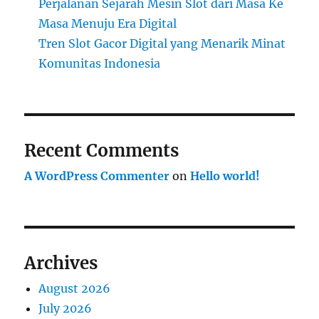
Perjalanan Sejarah Mesin Slot dari Masa Ke
Masa Menuju Era Digital
Tren Slot Gacor Digital yang Menarik Minat
Komunitas Indonesia
Recent Comments
A WordPress Commenter
on
Hello world!
Archives
August 2026
July 2026