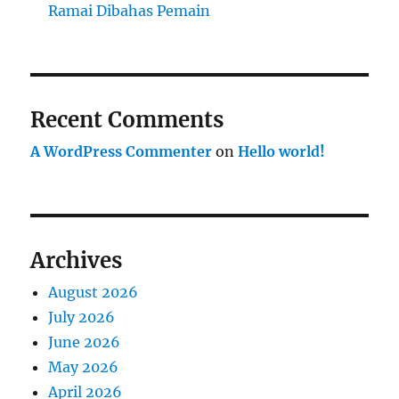
Ramai Dibahas Pemain
Recent Comments
A WordPress Commenter
on
Hello world!
Archives
August 2026
July 2026
June 2026
May 2026
April 2026