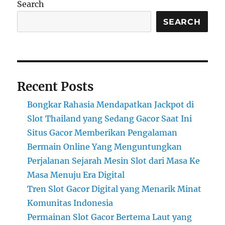
Search
Penuh
Inovasi
SEARCH
Recent Posts
Bongkar Rahasia Mendapatkan Jackpot di
Slot Thailand yang Sedang Gacor Saat Ini
Situs Gacor Memberikan Pengalaman
Bermain Online Yang Menguntungkan
Perjalanan Sejarah Mesin Slot dari Masa Ke
Masa Menuju Era Digital
Tren Slot Gacor Digital yang Menarik Minat
Komunitas Indonesia
Permainan Slot Gacor Bertema Laut yang