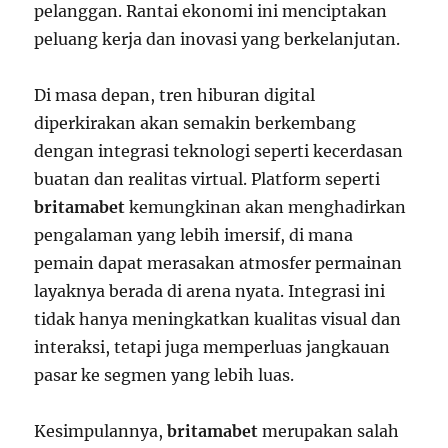
pelanggan. Rantai ekonomi ini menciptakan
peluang kerja dan inovasi yang berkelanjutan.
Di masa depan, tren hiburan digital
diperkirakan akan semakin berkembang
dengan integrasi teknologi seperti kecerdasan
buatan dan realitas virtual. Platform seperti
britamabet
kemungkinan akan menghadirkan
pengalaman yang lebih imersif, di mana
pemain dapat merasakan atmosfer permainan
layaknya berada di arena nyata. Integrasi ini
tidak hanya meningkatkan kualitas visual dan
interaksi, tetapi juga memperluas jangkauan
pasar ke segmen yang lebih luas.
Kesimpulannya,
britamabet
merupakan salah