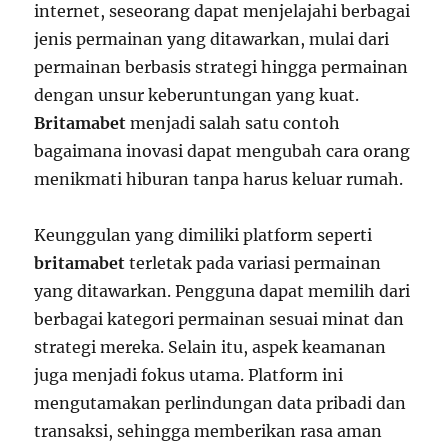
internet, seseorang dapat menjelajahi berbagai
jenis permainan yang ditawarkan, mulai dari
permainan berbasis strategi hingga permainan
dengan unsur keberuntungan yang kuat.
Britamabet
menjadi salah satu contoh
bagaimana inovasi dapat mengubah cara orang
menikmati hiburan tanpa harus keluar rumah.
Keunggulan yang dimiliki platform seperti
britamabet
terletak pada variasi permainan
yang ditawarkan. Pengguna dapat memilih dari
berbagai kategori permainan sesuai minat dan
strategi mereka. Selain itu, aspek keamanan
juga menjadi fokus utama. Platform ini
mengutamakan perlindungan data pribadi dan
transaksi, sehingga memberikan rasa aman