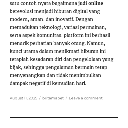
satu contoh nyata bagaimana
judi online
berevolusi menjadi hiburan digital yang
modern, aman, dan inovatif. Dengan
memadukan teknologi, variasi permainan,
serta aspek komunitas, platform ini berhasil
menarik perhatian banyak orang. Namun,
kunci utama dalam menikmati hiburan ini
tetaplah kesadaran diri dan pengelolaan yang
bijak, sehingga pengalaman bermain tetap
menyenangkan dan tidak menimbulkan
dampak negatif di kemudian hari.
Posted
Tags
on
August 11, 2025
britamabet
Leave a comment
on
Menyelami
Dunia
Hiburan
Digital
yang