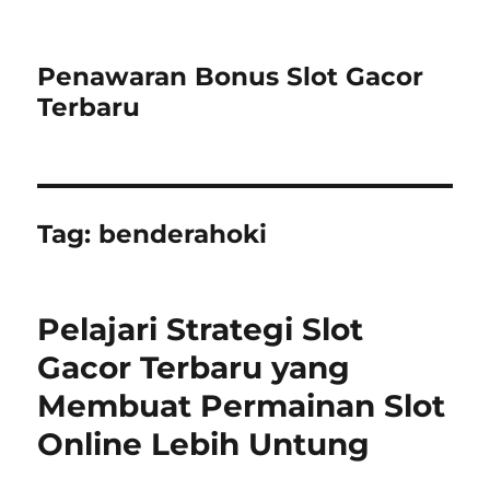
Penawaran Bonus Slot Gacor
Terbaru
Tag:
benderahoki
Pelajari Strategi Slot
Gacor Terbaru yang
Membuat Permainan Slot
Online Lebih Untung