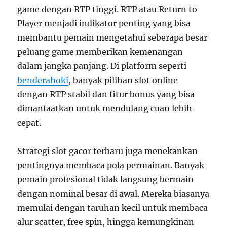
game dengan RTP tinggi. RTP atau Return to
Player menjadi indikator penting yang bisa
membantu pemain mengetahui seberapa besar
peluang game memberikan kemenangan
dalam jangka panjang. Di platform seperti
benderahoki
, banyak pilihan slot online
dengan RTP stabil dan fitur bonus yang bisa
dimanfaatkan untuk mendulang cuan lebih
cepat.
Strategi slot gacor terbaru juga menekankan
pentingnya membaca pola permainan. Banyak
pemain profesional tidak langsung bermain
dengan nominal besar di awal. Mereka biasanya
memulai dengan taruhan kecil untuk membaca
alur scatter, free spin, hingga kemungkinan