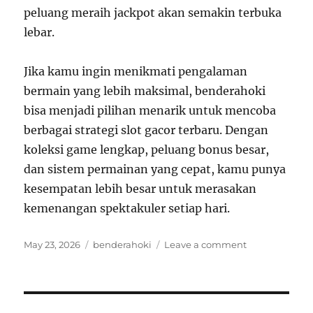
peluang meraih jackpot akan semakin terbuka
lebar.
Jika kamu ingin menikmati pengalaman
bermain yang lebih maksimal, benderahoki
bisa menjadi pilihan menarik untuk mencoba
berbagai strategi slot gacor terbaru. Dengan
koleksi game lengkap, peluang bonus besar,
dan sistem permainan yang cepat, kamu punya
kesempatan lebih besar untuk merasakan
kemenangan spektakuler setiap hari.
Posted
Tags
on
May 23, 2026
benderahoki
Leave a comment
on
Pelajari
Strategi
Slot
Gacor