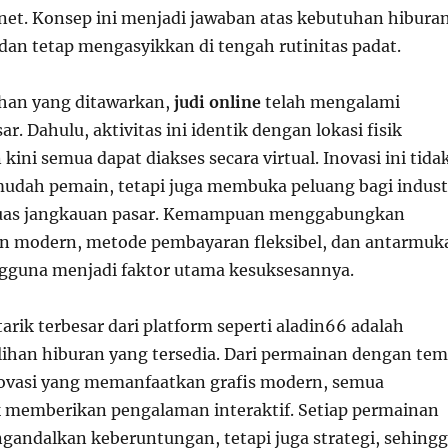
net. Konsep ini menjadi jawaban atas kebutuhan hibura
, dan tetap mengasyikkan di tengah rutinitas padat.
han yang ditawarkan,
judi online
telah mengalami
ar. Dahulu, aktivitas ini identik dengan lokasi fisik
kini semua dapat diakses secara virtual. Inovasi ini tida
dah pemain, tetapi juga membuka peluang bagi indust
uas jangkauan pasar. Kemampuan menggabungkan
n modern, metode pembayaran fleksibel, dan antarmuk
gguna menjadi faktor utama kesuksesannya.
tarik terbesar dari platform seperti aladin66 adalah
ihan hiburan yang tersedia. Dari permainan dengan te
novasi yang memanfaatkan grafis modern, semua
 memberikan pengalaman interaktif. Setiap permainan
gandalkan keberuntungan, tetapi juga strategi, sehing