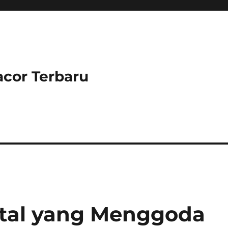
cor Terbaru
ital yang Menggoda