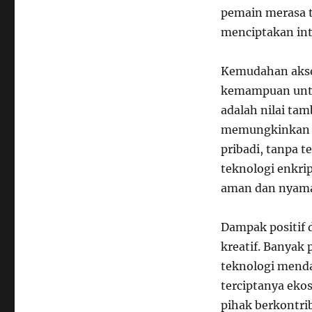
pemain merasa t
menciptakan inte
Kemudahan akses
kemampuan untu
adalah nilai tam
memungkinkan p
pribadi, tanpa t
teknologi enkrip
aman dan nyam
Dampak positif 
kreatif. Banyak
teknologi menda
terciptanya eko
pihak berkontri