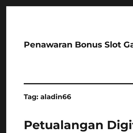
Penawaran Bonus Slot Ga
Tag:
aladin66
Petualangan Dig