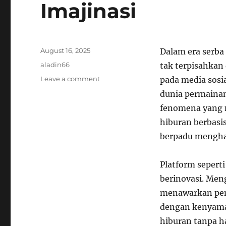
Imajinasi
Posted
August 16, 2025
Dalam era serba
on
Tags
aladin66
tak terpisahkan 
on
Leave a comment
pada media sosi
Petualangan
dunia permainan
Digital
fenomena yang 
yang
Menggoda
hiburan berbasis
Imajinasi
berpadu mengha
Platform sepert
berinovasi. Men
menawarkan pen
dengan kenyama
hiburan tanpa h