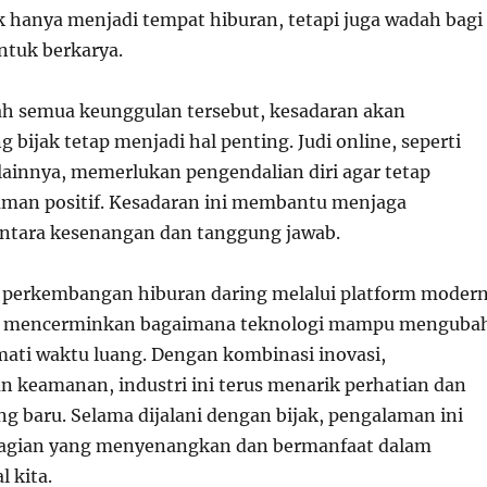
k hanya menjadi tempat hiburan, tetapi juga wadah bagi
untuk berkarya.
h semua keunggulan tersebut, kesadaran akan
bijak tetap menjadi hal penting. Judi online, seperti
lainnya, memerlukan pengendalian diri agar tetap
man positif. Kesadaran ini membantu menjaga
ntara kesenangan dan tanggung jawab.
 perkembangan hiburan daring melalui platform moder
66 mencerminkan bagaimana teknologi mampu menguba
mati waktu luang. Dengan kombinasi inovasi,
 keamanan, industri ini terus menarik perhatian dan
 baru. Selama dijalani dengan bijak, pengalaman ini
bagian yang menyenangkan dan bermanfaat dalam
l kita.