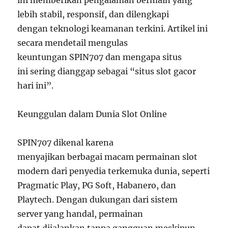
ini memberikan pengalaman bermain yang
lebih stabil, responsif, dan dilengkapi
dengan teknologi keamanan terkini. Artikel ini
secara mendetail mengulas
keuntungan SPIN707 dan mengapa situs
ini sering dianggap sebagai “situs slot gacor
hari ini”.
Keunggulan dalam Dunia Slot Online
SPIN707 dikenal karena
menyajikan berbagai macam permainan slot
modern dari penyedia terkemuka dunia, seperti
Pragmatic Play, PG Soft, Habanero, dan
Playtech. Dengan dukungan dari sistem
server yang handal, permainan