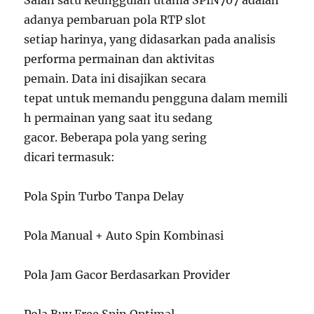
Salah satu keunggulan utama SPIN707 adalah
adanya pembaruan pola RTP slot
setiap harinya, yang didasarkan pada analisis
performa permainan dan aktivitas
pemain. Data ini disajikan secara
tepat untuk memandu pengguna dalam memili
h permainan yang saat itu sedang
gacor. Beberapa pola yang sering
dicari termasuk:
Pola Spin Turbo Tanpa Delay
Pola Manual + Auto Spin Kombinasi
Pola Jam Gacor Berdasarkan Provider