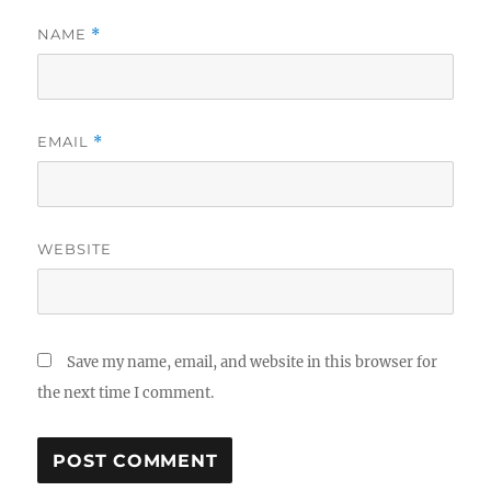
NAME
*
EMAIL
*
WEBSITE
Save my name, email, and website in this browser for
the next time I comment.