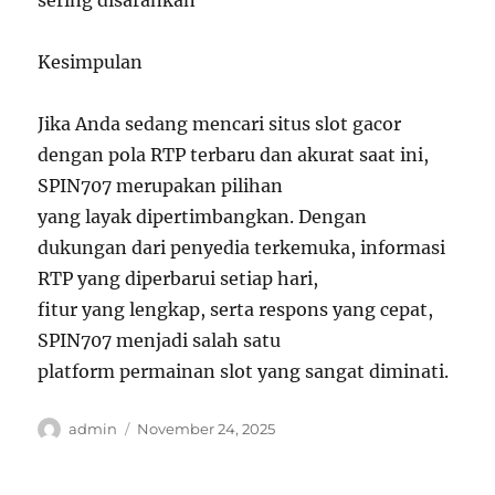
sering disarankan
Kesimpulan
Jika Anda sedang mencari situs slot gacor
dengan pola RTP terbaru dan akurat saat ini,
SPIN707 merupakan pilihan
yang layak dipertimbangkan. Dengan
dukungan dari penyedia terkemuka, informasi
RTP yang diperbarui setiap hari,
fitur yang lengkap, serta respons yang cepat,
SPIN707 menjadi salah satu
platform permainan slot yang sangat diminati.
Author
Posted
admin
November 24, 2025
on