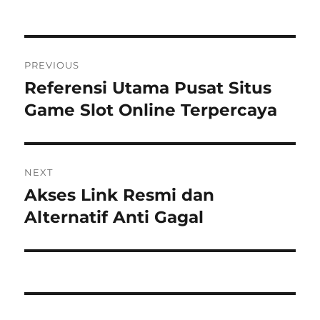
Post
PREVIOUS
navigation
Referensi Utama Pusat Situs
Previous
post:
Game Slot Online Terpercaya
NEXT
Akses Link Resmi dan
Next
post:
Alternatif Anti Gagal