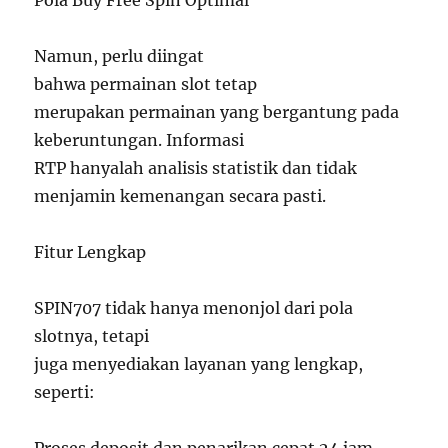
Pola Buy Free Spin Optimal
Namun, perlu diingat
bahwa permainan slot tetap
merupakan permainan yang bergantung pada
keberuntungan. Informasi
RTP hanyalah analisis statistik dan tidak
menjamin kemenangan secara pasti.
Fitur Lengkap
SPIN707 tidak hanya menonjol dari pola
slotnya, tetapi
juga menyediakan layanan yang lengkap,
seperti: