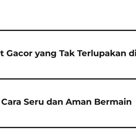
 Gacor yang Tak Terlupakan d
 Cara Seru dan Aman Bermain