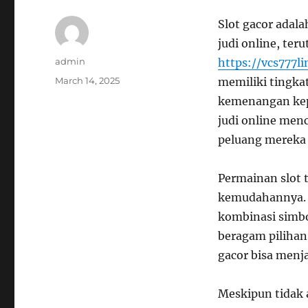
Slot gacor adal
judi online, te
Author
admin
https://vcs777li
Posted
March 14, 2025
memiliki tingk
on
kemenangan kep
judi online men
peluang mereka
Permainan slot 
kemudahannya. 
kombinasi simb
beragam pilihan
gacor bisa menja
Meskipun tidak 