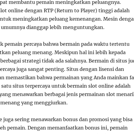
dapat membantu pemain meningkatkan peluangnya.
ot online dengan RTP (Return to Player) tinggi adalah
a untuk meningkatkan peluang kemenangan. Mesin deng
% umumnya dianggap lebih menguntungkan.
yak pemain percaya bahwa bermain pada waktu tertentu
kan peluang menang. Meskipun hal ini lebih kepada
erbagai strategi tidak ada salahnya. Bermain di situs ju
ercaya juga sangat penting. Situs dengan lisensi dan
kan memastikan bahwa permainan yang Anda mainkan fa
satu situs terpercaya untuk bermain slot online adalah
r, yang menawarkan berbagai jenis permainan slot menari
 menang yang menggiurkan.
ne juga sering menawarkan bonus dan promosi yang bisa
leh pemain. Dengan memanfaatkan bonus ini, pemain