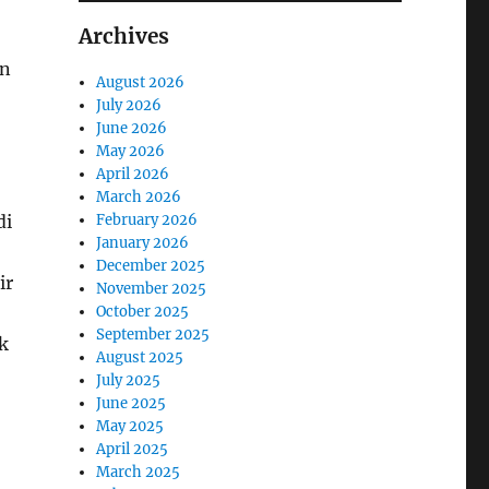
Archives
an
August 2026
July 2026
June 2026
May 2026
April 2026
March 2026
di
February 2026
January 2026
December 2025
ir
November 2025
October 2025
September 2025
k
August 2025
July 2025
June 2025
May 2025
April 2025
March 2025