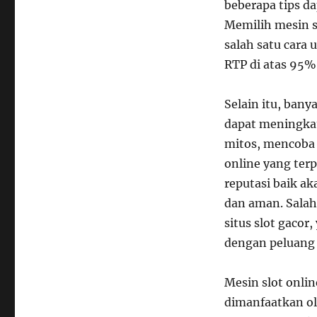
beberapa tips 
Memilih mesin sl
salah satu car
RTP di atas 95
Selain itu, ban
dapat meningkat
mitos, mencoba b
online yang terp
reputasi baik a
dan aman. Salah 
situs slot gaco
dengan peluang
Mesin slot onli
dimanfaatkan o