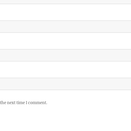
 the next time I comment.