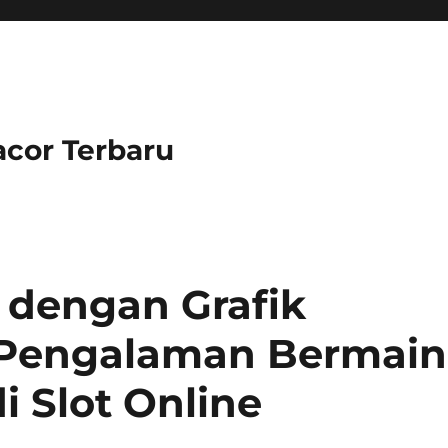
cor Terbaru
r dengan Grafik
Pengalaman Bermain
i Slot Online