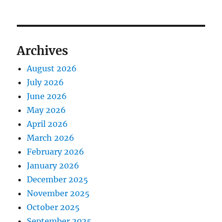
Archives
August 2026
July 2026
June 2026
May 2026
April 2026
March 2026
February 2026
January 2026
December 2025
November 2025
October 2025
September 2025