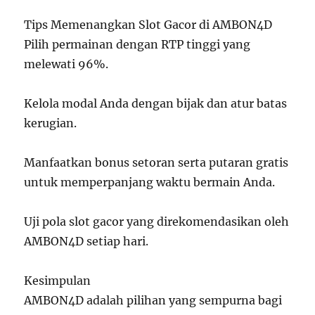
Tips Memenangkan Slot Gacor di AMBON4D
Pilih permainan dengan RTP tinggi yang
melewati 96%.
Kelola modal Anda dengan bijak dan atur batas
kerugian.
Manfaatkan bonus setoran serta putaran gratis
untuk memperpanjang waktu bermain Anda.
Uji pola slot gacor yang direkomendasikan oleh
AMBON4D setiap hari.
Kesimpulan
AMBON4D adalah pilihan yang sempurna bagi