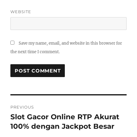
WEBSITE
Save my name, email, and website in this browser for
the next time I comment.
Post
PREVIOUS
navigation
Slot Gacor Online RTP Akurat
Previous
post:
100% dengan Jackpot Besar