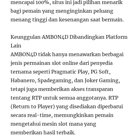
mencapai 100%, situs ini jadi pilihan menarik
bagi pemain yang menginginkan peluang
menang tinggi dan kesenangan saat bermain.
Keunggulan AMBON4D Dibandingkan Platform
Lain
AMBON4D tidak hanya menawarkan berbagai
jenis permainan slot online dari penyedia
ternama seperti Pragmatic Play, PG Soft,
Habanero, Spadegaming, dan Joker Gaming,
tetapi juga memberikan akses transparan
tentang RTP untuk semua anggotanya. RTP
(Return to Player) yang disediakan diperbarui
secara real-time, memungkinkan pemain
mengetahui mesin slot mana yang
memberikan hasil terbaik.