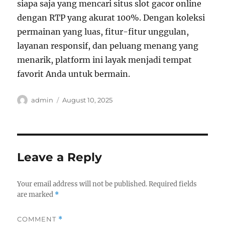
siapa saja yang mencari situs slot gacor online
dengan RTP yang akurat 100%. Dengan koleksi
permainan yang luas, fitur-fitur unggulan,
layanan responsif, dan peluang menang yang
menarik, platform ini layak menjadi tempat
favorit Anda untuk bermain.
Author
Posted
admin
August 10, 2025
on
Leave a Reply
Your email address will not be published.
Required fields
are marked
*
COMMENT
*