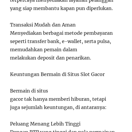
terpercaya menyediakan layanan pelanggan
yang siap membantu kapan pun diperlukan.
Transaksi Mudah dan Aman
Menyediakan berbagai metode pembayaran
seperti transfer bank, e-wallet, serta pulsa,
memudahkan pemain dalam
melakukan deposit dan penarikan.
Keuntungan Bermain di Situs Slot Gacor
Bermain di situs
gacor tak hanya memberi hiburan, tetapi
juga sejumlah keuntungan, di antaranya:
Peluang Menang Lebih Tinggi