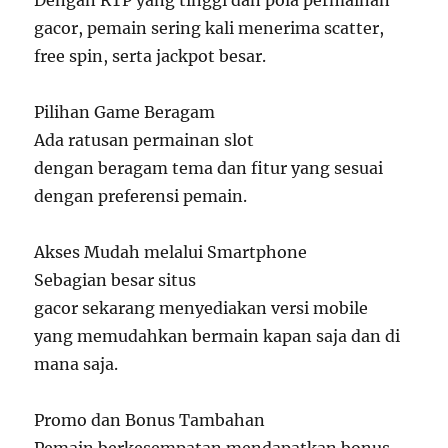
Dengan RTP yang tinggi dan pola permainan
gacor, pemain sering kali menerima scatter,
free spin, serta jackpot besar.
Pilihan Game Beragam
Ada ratusan permainan slot
dengan beragam tema dan fitur yang sesuai
dengan preferensi pemain.
Akses Mudah melalui Smartphone
Sebagian besar situs
gacor sekarang menyediakan versi mobile
yang memudahkan bermain kapan saja dan di
mana saja.
Promo dan Bonus Tambahan