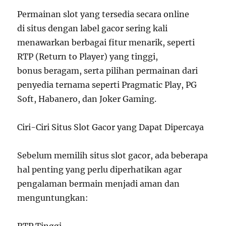
Permainan slot yang tersedia secara online
di situs dengan label gacor sering kali
menawarkan berbagai fitur menarik, seperti
RTP (Return to Player) yang tinggi,
bonus beragam, serta pilihan permainan dari
penyedia ternama seperti Pragmatic Play, PG
Soft, Habanero, dan Joker Gaming.
Ciri-Ciri Situs Slot Gacor yang Dapat Dipercaya
Sebelum memilih situs slot gacor, ada beberapa
hal penting yang perlu diperhatikan agar
pengalaman bermain menjadi aman dan
menguntungkan: