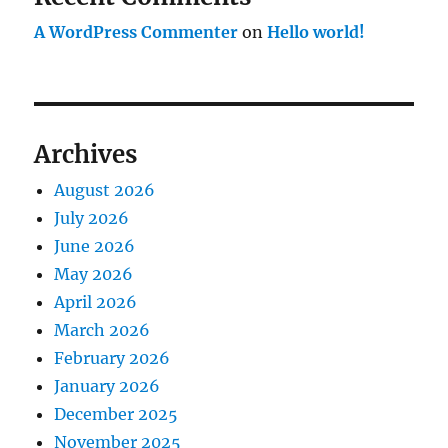
A WordPress Commenter
on
Hello world!
Archives
August 2026
July 2026
June 2026
May 2026
April 2026
March 2026
February 2026
January 2026
December 2025
November 2025