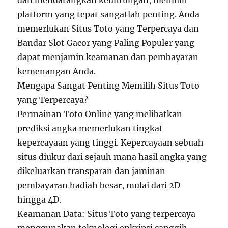
dan mendatangkan keuntungan, memilih
platform yang tepat sangatlah penting. Anda
memerlukan Situs Toto yang Terpercaya dan
Bandar Slot Gacor yang Paling Populer yang
dapat menjamin keamanan dan pembayaran
kemenangan Anda.
Mengapa Sangat Penting Memilih Situs Toto
yang Terpercaya?
Permainan Toto Online yang melibatkan
prediksi angka memerlukan tingkat
kepercayaan yang tinggi. Kepercayaan sebuah
situs diukur dari sejauh mana hasil angka yang
dikeluarkan transparan dan jaminan
pembayaran hadiah besar, mulai dari 2D
hingga 4D.
Keamanan Data: Situs Toto yang terpercaya