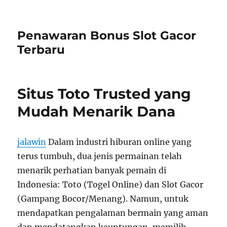
Penawaran Bonus Slot Gacor
Terbaru
Situs Toto Trusted yang
Mudah Menarik Dana
jalawin
Dalam industri hiburan online yang
terus tumbuh, dua jenis permainan telah
menarik perhatian banyak pemain di
Indonesia: Toto (Togel Online) dan Slot Gacor
(Gampang Bocor/Menang). Namun, untuk
mendapatkan pengalaman bermain yang aman