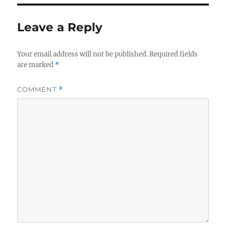
Leave a Reply
Your email address will not be published.
Required fields
are marked
*
COMMENT
*