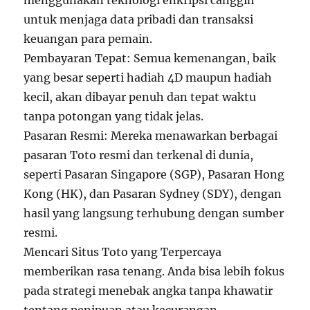
menggunakan teknologi enkripsi canggih
untuk menjaga data pribadi dan transaksi
keuangan para pemain.
Pembayaran Tepat: Semua kemenangan, baik
yang besar seperti hadiah 4D maupun hadiah
kecil, akan dibayar penuh dan tepat waktu
tanpa potongan yang tidak jelas.
Pasaran Resmi: Mereka menawarkan berbagai
pasaran Toto resmi dan terkenal di dunia,
seperti Pasaran Singapore (SGP), Pasaran Hong
Kong (HK), dan Pasaran Sydney (SDY), dengan
hasil yang langsung terhubung dengan sumber
resmi.
Mencari Situs Toto yang Terpercaya
memberikan rasa tenang. Anda bisa lebih fokus
pada strategi menebak angka tanpa khawatir