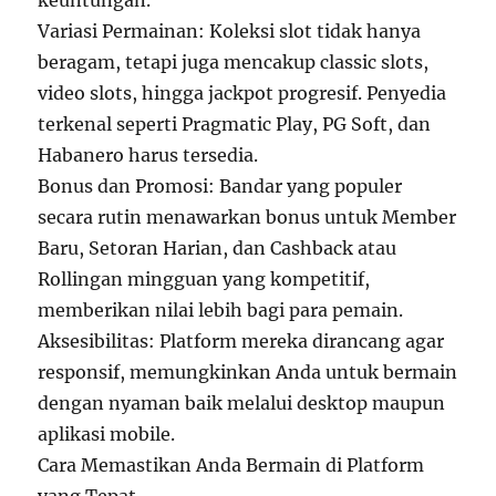
keuntungan.
Variasi Permainan: Koleksi slot tidak hanya
beragam, tetapi juga mencakup classic slots,
video slots, hingga jackpot progresif. Penyedia
terkenal seperti Pragmatic Play, PG Soft, dan
Habanero harus tersedia.
Bonus dan Promosi: Bandar yang populer
secara rutin menawarkan bonus untuk Member
Baru, Setoran Harian, dan Cashback atau
Rollingan mingguan yang kompetitif,
memberikan nilai lebih bagi para pemain.
Aksesibilitas: Platform mereka dirancang agar
responsif, memungkinkan Anda untuk bermain
dengan nyaman baik melalui desktop maupun
aplikasi mobile.
Cara Memastikan Anda Bermain di Platform