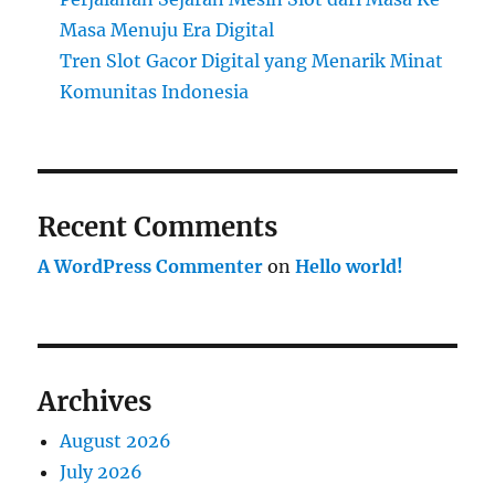
Masa Menuju Era Digital
Tren Slot Gacor Digital yang Menarik Minat
Komunitas Indonesia
Recent Comments
A WordPress Commenter
on
Hello world!
Archives
August 2026
July 2026