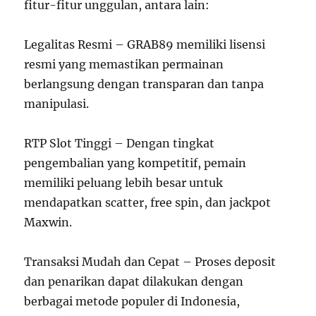
fitur-fitur unggulan, antara lain:
Legalitas Resmi – GRAB89 memiliki lisensi
resmi yang memastikan permainan
berlangsung dengan transparan dan tanpa
manipulasi.
RTP Slot Tinggi – Dengan tingkat
pengembalian yang kompetitif, pemain
memiliki peluang lebih besar untuk
mendapatkan scatter, free spin, dan jackpot
Maxwin.
Transaksi Mudah dan Cepat – Proses deposit
dan penarikan dapat dilakukan dengan
berbagai metode populer di Indonesia,