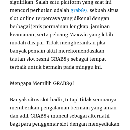
signifikan. Salah satu platform yang saat ini
mencuri perhatian adalah
grab89
, sebuah situs
slot online terpercaya yang dikenal dengan
berbagai jenis permainan lengkap, jaminan
keamanan, serta peluang Maxwin yang lebih
mudah dicapai. Tidak mengherankan jika
banyak pemain aktif merekomendasikan
tautan slot resmi GRAB89 sebagai tempat
terbaik untuk bermain pada minggu ini.
Mengapa Memilih GRAB89?
Banyak situs slot hadir, tetapi tidak semuanya
memberikan pengalaman bermain yang aman
dan adil. GRAB89 muncul sebagai alternatif
bagi para penggemar slot dengan menyediakan