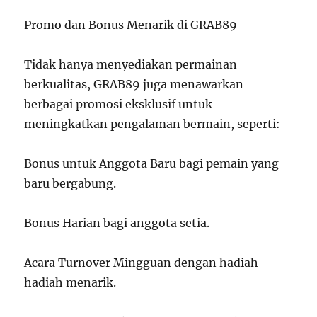
Promo dan Bonus Menarik di GRAB89
Tidak hanya menyediakan permainan
berkualitas, GRAB89 juga menawarkan
berbagai promosi eksklusif untuk
meningkatkan pengalaman bermain, seperti:
Bonus untuk Anggota Baru bagi pemain yang
baru bergabung.
Bonus Harian bagi anggota setia.
Acara Turnover Mingguan dengan hadiah-
hadiah menarik.