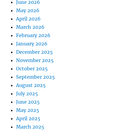
June 2026
May 2026
April 2026
March 2026
February 2026
January 2026
December 2025
November 2025
October 2025
September 2025
August 2025
July 2025
June 2025
May 2025
April 2025
March 2025