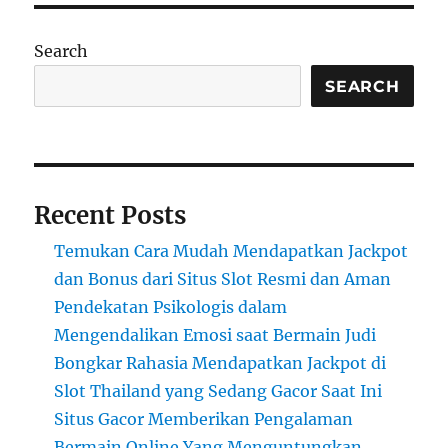
Search
SEARCH
Recent Posts
Temukan Cara Mudah Mendapatkan Jackpot
dan Bonus dari Situs Slot Resmi dan Aman
Pendekatan Psikologis dalam
Mengendalikan Emosi saat Bermain Judi
Bongkar Rahasia Mendapatkan Jackpot di
Slot Thailand yang Sedang Gacor Saat Ini
Situs Gacor Memberikan Pengalaman
Bermain Online Yang Menguntungkan