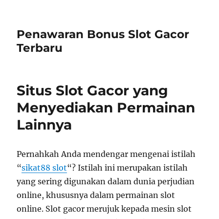
Penawaran Bonus Slot Gacor
Terbaru
Situs Slot Gacor yang
Menyediakan Permainan
Lainnya
Pernahkah Anda mendengar mengenai istilah
“
sikat88 slot
“? Istilah ini merupakan istilah
yang sering digunakan dalam dunia perjudian
online, khususnya dalam permainan slot
online. Slot gacor merujuk kepada mesin slot