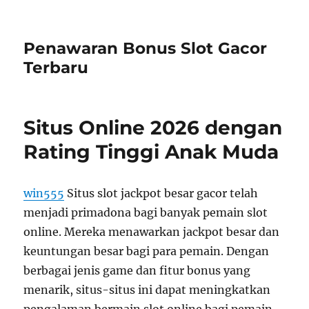
Penawaran Bonus Slot Gacor
Terbaru
Situs Online 2026 dengan
Rating Tinggi Anak Muda
win555
Situs slot jackpot besar gacor telah
menjadi primadona bagi banyak pemain slot
online. Mereka menawarkan jackpot besar dan
keuntungan besar bagi para pemain. Dengan
berbagai jenis game dan fitur bonus yang
menarik, situs-situs ini dapat meningkatkan