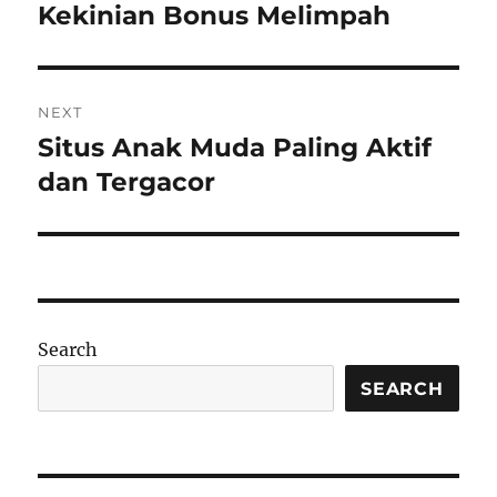
post:
Kekinian Bonus Melimpah
NEXT
Situs Anak Muda Paling Aktif
Next
post:
dan Tergacor
Search
SEARCH