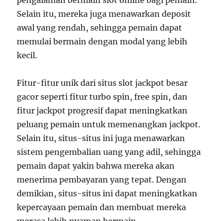
pengalaman bermain slot online bagi pemain.
Selain itu, mereka juga menawarkan deposit
awal yang rendah, sehingga pemain dapat
memulai bermain dengan modal yang lebih
kecil.
Fitur-fitur unik dari situs slot jackpot besar
gacor seperti fitur turbo spin, free spin, dan
fitur jackpot progresif dapat meningkatkan
peluang pemain untuk memenangkan jackpot.
Selain itu, situs-situs ini juga menawarkan
sistem pengembalian uang yang adil, sehingga
pemain dapat yakin bahwa mereka akan
menerima pembayaran yang tepat. Dengan
demikian, situs-situs ini dapat meningkatkan
kepercayaan pemain dan membuat mereka