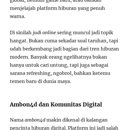
global, nemuin game baru, atau bahkan
menjelajah platform hiburan yang penuh
warna.
Di sinilah
judi online
sering muncul jadi topik
hangat. Bukan cuma sekadar soal taruhan, tapi
udah berkembang jadi bagian dari tren hiburan
modern. Banyak orang ngelihatnya bukan
hanya untuk cari untung, tapi juga sebagai
sarana refreshing, ngobrol, bahkan ketemu
temen baru di dunia maya.
Ambon4d dan Komunitas Digital
Nama
ambon4d
makin dikenal di kalangan
pencinta hiburan digital. Platform ini jadi salah