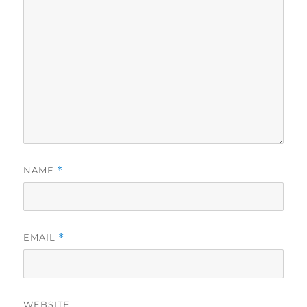
NAME
*
EMAIL
*
WEBSITE