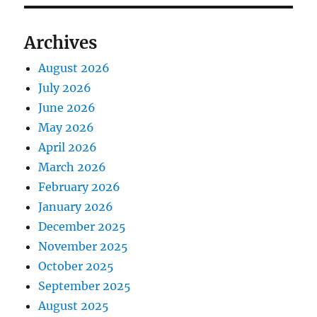
Archives
August 2026
July 2026
June 2026
May 2026
April 2026
March 2026
February 2026
January 2026
December 2025
November 2025
October 2025
September 2025
August 2025