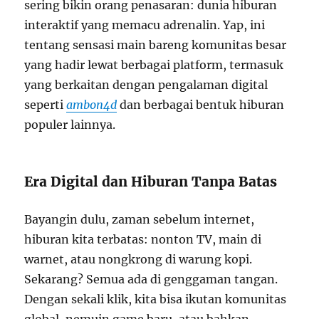
sering bikin orang penasaran: dunia hiburan
interaktif yang memacu adrenalin. Yap, ini
tentang sensasi main bareng komunitas besar
yang hadir lewat berbagai platform, termasuk
yang berkaitan dengan pengalaman digital
seperti
ambon4d
dan berbagai bentuk hiburan
populer lainnya.
Era Digital dan Hiburan Tanpa Batas
Bayangin dulu, zaman sebelum internet,
hiburan kita terbatas: nonton TV, main di
warnet, atau nongkrong di warung kopi.
Sekarang? Semua ada di genggaman tangan.
Dengan sekali klik, kita bisa ikutan komunitas