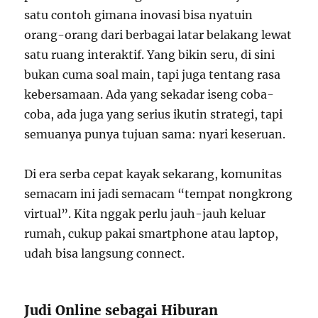
satu contoh gimana inovasi bisa nyatuin
orang-orang dari berbagai latar belakang lewat
satu ruang interaktif. Yang bikin seru, di sini
bukan cuma soal main, tapi juga tentang rasa
kebersamaan. Ada yang sekadar iseng coba-
coba, ada juga yang serius ikutin strategi, tapi
semuanya punya tujuan sama: nyari keseruan.
Di era serba cepat kayak sekarang, komunitas
semacam ini jadi semacam “tempat nongkrong
virtual”. Kita nggak perlu jauh-jauh keluar
rumah, cukup pakai smartphone atau laptop,
udah bisa langsung connect.
Judi Online sebagai Hiburan