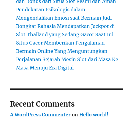
dan Bonus dari Situs Slot Resmi dan Aman
Pendekatan Psikologis dalam
Mengendalikan Emosi saat Bermain Judi
Bongkar Rahasia Mendapatkan Jackpot di
Slot Thailand yang Sedang Gacor Saat Ini
Situs Gacor Memberikan Pengalaman
Bermain Online Yang Menguntungkan
Perjalanan Sejarah Mesin Slot dari Masa Ke
Masa Menuju Era Digital
Recent Comments
A WordPress Commenter
on
Hello world!