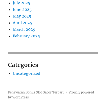
July 2025
June 2025
May 2025
April 2025
March 2025
February 2025
Categories
Uncategorized
Penawaran Bonus Slot Gacor Terbaru
Proudly powered
by WordPress