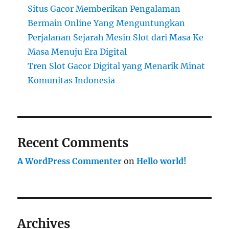
Situs Gacor Memberikan Pengalaman
Bermain Online Yang Menguntungkan
Perjalanan Sejarah Mesin Slot dari Masa Ke
Masa Menuju Era Digital
Tren Slot Gacor Digital yang Menarik Minat
Komunitas Indonesia
Recent Comments
A WordPress Commenter
on
Hello world!
Archives