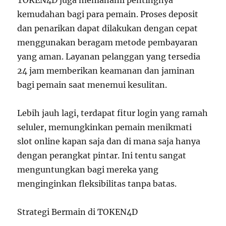
TOKEN4D juga memahami pentingnya
kemudahan bagi para pemain. Proses deposit
dan penarikan dapat dilakukan dengan cepat
menggunakan beragam metode pembayaran
yang aman. Layanan pelanggan yang tersedia
24 jam memberikan keamanan dan jaminan
bagi pemain saat menemui kesulitan.
Lebih jauh lagi, terdapat fitur login yang ramah
seluler, memungkinkan pemain menikmati
slot online kapan saja dan di mana saja hanya
dengan perangkat pintar. Ini tentu sangat
menguntungkan bagi mereka yang
menginginkan fleksibilitas tanpa batas.
Strategi Bermain di TOKEN4D