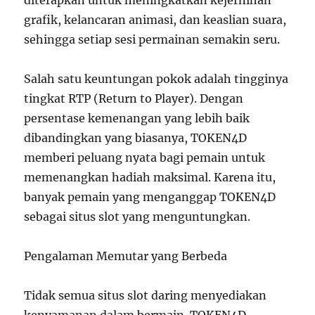
diterapkan untuk meningkatkan kejernihan
grafik, kelancaran animasi, dan keaslian suara,
sehingga setiap sesi permainan semakin seru.
Salah satu keuntungan pokok adalah tingginya
tingkat RTP (Return to Player). Dengan
persentase kemenangan yang lebih baik
dibandingkan yang biasanya, TOKEN4D
memberi peluang nyata bagi pemain untuk
memenangkan hadiah maksimal. Karena itu,
banyak pemain yang menganggap TOKEN4D
sebagai situs slot yang menguntungkan.
Pengalaman Memutar yang Berbeda
Tidak semua situs slot daring menyediakan