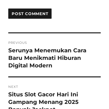
Post
PREVIOUS
navigation
Serunya Menemukan Cara
Previous
post:
Baru Menikmati Hiburan
Digital Modern
NEXT
Situs Slot Gacor Hari Ini
Next
post:
Gampang Menang 2025