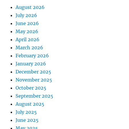
August 2026
July 2026
June 2026
May 2026
April 2026
March 2026
February 2026
January 2026
December 2025
November 2025
October 2025
September 2025
August 2025
July 2025
June 2025
May 2025