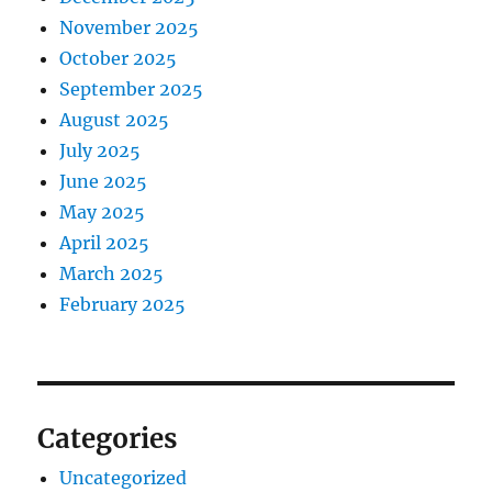
November 2025
October 2025
September 2025
August 2025
July 2025
June 2025
May 2025
April 2025
March 2025
February 2025
Categories
Uncategorized