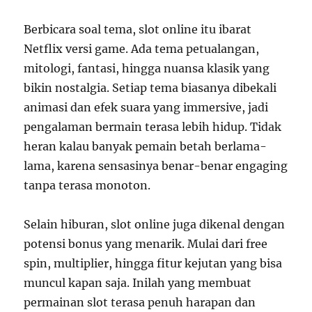
Berbicara soal tema, slot online itu ibarat
Netflix versi game. Ada tema petualangan,
mitologi, fantasi, hingga nuansa klasik yang
bikin nostalgia. Setiap tema biasanya dibekali
animasi dan efek suara yang immersive, jadi
pengalaman bermain terasa lebih hidup. Tidak
heran kalau banyak pemain betah berlama-
lama, karena sensasinya benar-benar engaging
tanpa terasa monoton.
Selain hiburan, slot online juga dikenal dengan
potensi bonus yang menarik. Mulai dari free
spin, multiplier, hingga fitur kejutan yang bisa
muncul kapan saja. Inilah yang membuat
permainan slot terasa penuh harapan dan