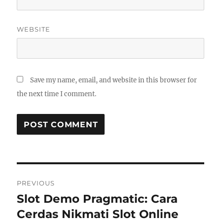
WEBSITE
Save my name, email, and website in this browser for
the next time I comment.
Post
PREVIOUS
navigation
Slot Demo Pragmatic: Cara
Previous
post:
Cerdas Nikmati Slot Online