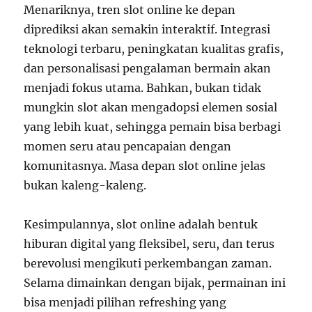
Menariknya, tren slot online ke depan
diprediksi akan semakin interaktif. Integrasi
teknologi terbaru, peningkatan kualitas grafis,
dan personalisasi pengalaman bermain akan
menjadi fokus utama. Bahkan, bukan tidak
mungkin slot akan mengadopsi elemen sosial
yang lebih kuat, sehingga pemain bisa berbagi
momen seru atau pencapaian dengan
komunitasnya. Masa depan slot online jelas
bukan kaleng-kaleng.
Kesimpulannya, slot online adalah bentuk
hiburan digital yang fleksibel, seru, dan terus
berevolusi mengikuti perkembangan zaman.
Selama dimainkan dengan bijak, permainan ini
bisa menjadi pilihan refreshing yang