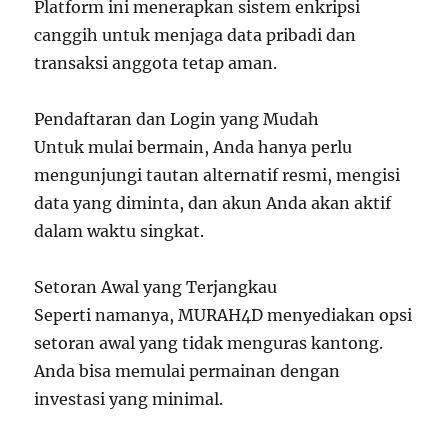
Platform ini menerapkan sistem enkripsi
canggih untuk menjaga data pribadi dan
transaksi anggota tetap aman.
Pendaftaran dan Login yang Mudah
Untuk mulai bermain, Anda hanya perlu
mengunjungi tautan alternatif resmi, mengisi
data yang diminta, dan akun Anda akan aktif
dalam waktu singkat.
Setoran Awal yang Terjangkau
Seperti namanya, MURAH4D menyediakan opsi
setoran awal yang tidak menguras kantong.
Anda bisa memulai permainan dengan
investasi yang minimal.