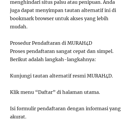
menghindari situs palsu atau penipuan. Anda
juga dapat menyimpan tautan alternatif ini di
bookmark browser untuk akses yang lebih
mudah.
Prosedur Pendaftaran di MURAH4D
Proses pendaftaran sangat cepat dan simpel.
Berikut adalah langkah-langkahnya:
Kunjungi tautan alternatif resmi MURAH4D.
Klik menu “Daftar” di halaman utama.
Isi formulir pendaftaran dengan informasi yang
akurat.