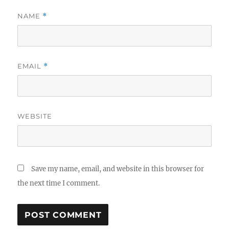
NAME
*
EMAIL
*
WEBSITE
Save my name, email, and website in this browser for
the next time I comment.