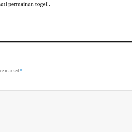
ti permainan togel!.
 are marked
*