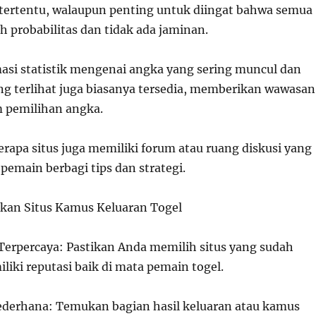
 tertentu, walaupun penting untuk diingat bahwa semua
h probabilitas dan tidak ada jaminan.
rmasi statistik mengenai angka yang sering muncul dan
ng terlihat juga biasanya tersedia, memberikan wawasan
 pemilihan angka.
rapa situs juga memiliki forum atau ruang diskusi yang
main berbagi tips dan strategi.
kan Situs Kamus Keluaran Togel
 Terpercaya: Pastikan Anda memilih situs yang sudah
iki reputasi baik di mata pemain togel.
ederhana: Temukan bagian hasil keluaran atau kamus