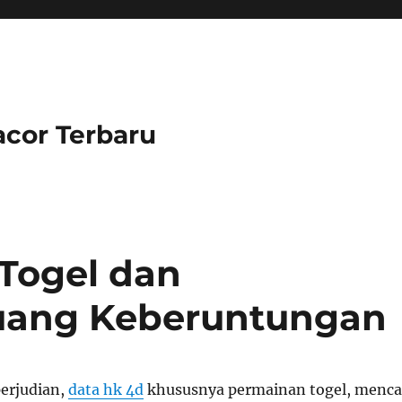
cor Terbaru
 Togel dan
uang Keberuntungan
perjudian,
data hk 4d
khususnya permainan togel, menca