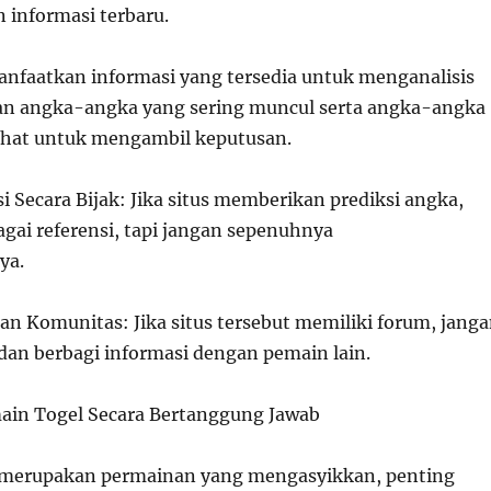
 informasi terbaru.
Manfaatkan informasi yang tersedia untuk menganalisis
an angka-angka yang sering muncul serta angka-angka
lihat untuk mengambil keputusan.
 Secara Bijak: Jika situs memberikan prediksi angka,
agai referensi, tapi jangan sepenuhnya
ya.
n Komunitas: Jika situs tersebut memiliki forum, jang
 dan berbagi informasi dengan pemain lain.
ain Togel Secara Bertanggung Jawab
 merupakan permainan yang mengasyikkan, penting