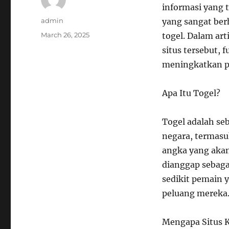
informasi yang t
Author
admin
yang sangat ber
Posted
March 26, 2025
togel. Dalam art
on
situs tersebut,
meningkatkan p
Apa Itu Togel?
Togel adalah se
negara, termasu
angka yang akan
dianggap sebaga
sedikit pemain
peluang mereka
Mengapa Situs K