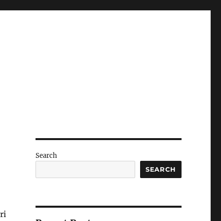
Search
SEARCH
ri