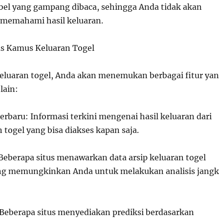
bel yang gampang dibaca, sehingga Anda tidak akan
 memahami hasil keluaran.
us Kamus Keluaran Togel
keluaran togel, Anda akan menemukan berbagai fitur ya
lain:
erbaru: Informasi terkini mengenai hasil keluaran dari
 togel yang bisa diakses kapan saja.
 Beberapa situs menawarkan data arsip keluaran togel
ng memungkinkan Anda untuk melakukan analisis jangk
 Beberapa situs menyediakan prediksi berdasarkan