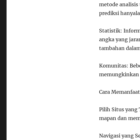
metode analisis
prediksi hanyala
Statistik: Info
angka yang jara
tambahan dalam
Komunitas: Bebe
memungkinkan pe
Cara Memanfaat
Pilih Situs yang
mapan dan memil
Navigasi yang S