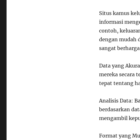
Situs kamus kel
informasi menge
contoh, keluara
dengan mudah dia
sangat berharga
Data yang Akura
mereka secara t
tepat tentang ha
Analisis Data: B
berdasarkan da
mengambil keput
Format yang Mud