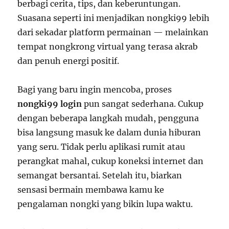
berbagi cerita, tips, dan keberuntungan.
Suasana seperti ini menjadikan nongki99 lebih
dari sekadar platform permainan — melainkan
tempat nongkrong virtual yang terasa akrab
dan penuh energi positif.
Bagi yang baru ingin mencoba, proses
nongki99 login
pun sangat sederhana. Cukup
dengan beberapa langkah mudah, pengguna
bisa langsung masuk ke dalam dunia hiburan
yang seru. Tidak perlu aplikasi rumit atau
perangkat mahal, cukup koneksi internet dan
semangat bersantai. Setelah itu, biarkan
sensasi bermain membawa kamu ke
pengalaman nongki yang bikin lupa waktu.