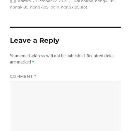
Author
Posted
Tags
admin
October 22, 2025
judi online
,
nongki 99
,
on
nongki99
,
nongki99 login
,
nongki99 slot
Leave a Reply
Your email address will not be published.
Required fields
are marked
*
COMMENT
*