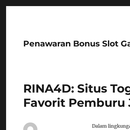
Penawaran Bonus Slot Ga
RINA4D: Situs Tog
Favorit Pemburu 
Dalam lingkunga