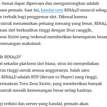
r-benar dapat dipercaya dan menguntungkan adalah
ara pemain. Saat ini,
bandar toto
RINA4D muncul sebag
an terbaik bagi penggemar slot. Dikenal karena
ntuk menawarkan peluang menang yang besar, RINA
an slot berkualitas tinggi dengan fitur canggih,
Zeus X1000 yang terkenal memberikan kesempatan besa
emenangan maksimal.
ih RINA4D?
i sekadar platform slot biasa; situs ini menyediakan
itas tinggi untuk semua anggotanya. Salah satu
 RINA4D adalah RTP (Return to Player) yang tinggi,
permainan Toto Zeus X1000, yang memberikan banyak
untuk meraih kemenangan besar setiap harinya.
i terkini dan server yang handal, pemain akan