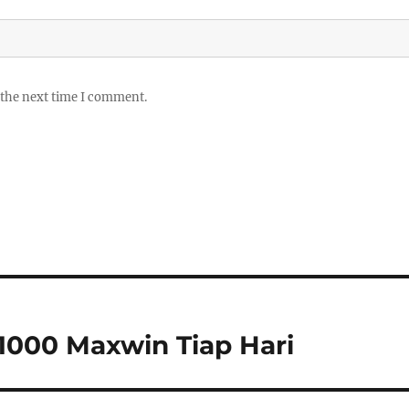
 the next time I comment.
1000 Maxwin Tiap Hari