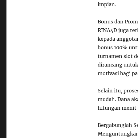
impian.
Bonus dan Prom
RINA4D juga te
kepada anggotany
bonus 100% untu
turnamen slot d
dirancang untu
motivasi bagi p
Selain itu, pros
mudah. Dana aka
hitungan menit 
Bergabunglah Se
Menguntungka