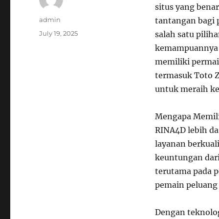
situs yang bena
Author
admin
tantangan bagi p
Posted
July 19, 2025
salah satu pilih
on
kemampuannya u
memiliki permain
termasuk Toto 
untuk meraih k
Mengapa Memil
RINA4D lebih dar
layanan berkual
keuntungan dari
terutama pada 
pemain peluang 
Dengan teknolog