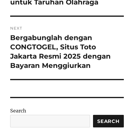
post:
untuk Taruhan Olahraga
NEXT
Bergabunglah dengan
Next
post:
CONGTOGEL, Situs Toto
Jakarta Resmi 2025 dengan
Bayaran Menggiurkan
Search
SEARCH