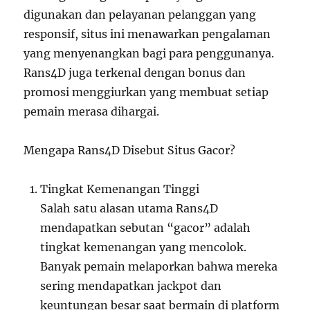
digunakan dan pelayanan pelanggan yang
responsif, situs ini menawarkan pengalaman
yang menyenangkan bagi para penggunanya.
Rans4D juga terkenal dengan bonus dan
promosi menggiurkan yang membuat setiap
pemain merasa dihargai.
Mengapa Rans4D Disebut Situs Gacor?
Tingkat Kemenangan Tinggi
Salah satu alasan utama Rans4D
mendapatkan sebutan “gacor” adalah
tingkat kemenangan yang mencolok.
Banyak pemain melaporkan bahwa mereka
sering mendapatkan jackpot dan
keuntungan besar saat bermain di platform