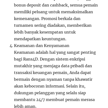
bonus deposit dan cashback, semua pemain
memiliki peluang untuk memaksimalkan
kemenangan. Promosi berkala dan
turnamen sering diadakan, memberikan
lebih banyak kesempatan untuk
mendapatkan keuntungan.
Keamanan dan Kenyamanan
Keamanan adalah hal yang sangat penting
bagi Rans4D. Dengan sistem enkripsi
mutakhir yang menjaga data pribadi dan
transaksi keuangan pemain, Anda dapat
bermain dengan nyaman tanpa khawatir
akan kebocoran informasi. Selain itu,
dukungan pelanggan yang selalu siap
membantu 24/7 membuat pemain merasa
lebih aman.