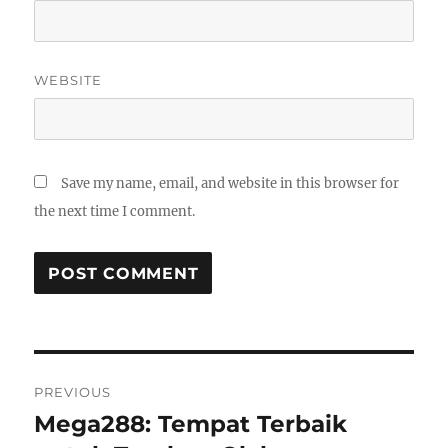
WEBSITE
Save my name, email, and website in this browser for
the next time I comment.
Post
PREVIOUS
navigation
Mega288: Tempat Terbaik
Previous