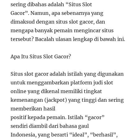
sering dibahas adalah “Situs Slot
Gacor”. Namun, apa sebenarnya yang
dimaksud dengan situs slot gacor, dan
mengapa banyak pemain mengincar situs
tersebut? Bacalah ulasan lengkap di bawah ini.
Apa Itu Situs Slot Gacor?
Situs slot gacor adalah istilah yang digunakan
untuk menggambarkan platform judi slot
online yang dikenal memiliki tingkat
kemenangan (jackpot) yang tinggi dan sering
memberikan hasil
positif kepada pemain. Istilah “gacor”
sendiri diambil dari bahasa gaul
Indonesia, yang berarti “ideal”, “berhasil”,