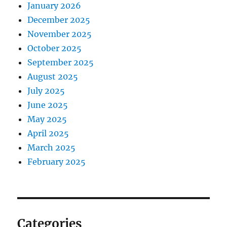
January 2026
December 2025
November 2025
October 2025
September 2025
August 2025
July 2025
June 2025
May 2025
April 2025
March 2025
February 2025
Categories