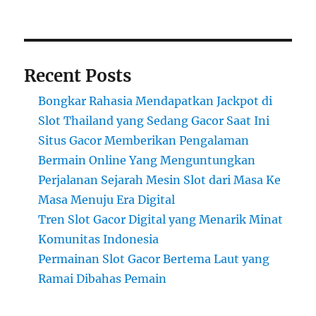
Recent Posts
Bongkar Rahasia Mendapatkan Jackpot di
Slot Thailand yang Sedang Gacor Saat Ini
Situs Gacor Memberikan Pengalaman
Bermain Online Yang Menguntungkan
Perjalanan Sejarah Mesin Slot dari Masa Ke
Masa Menuju Era Digital
Tren Slot Gacor Digital yang Menarik Minat
Komunitas Indonesia
Permainan Slot Gacor Bertema Laut yang
Ramai Dibahas Pemain