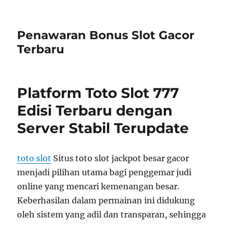
Penawaran Bonus Slot Gacor
Terbaru
Platform Toto Slot 777
Edisi Terbaru dengan
Server Stabil Terupdate
toto slot
Situs toto slot jackpot besar gacor
menjadi pilihan utama bagi penggemar judi
online yang mencari kemenangan besar.
Keberhasilan dalam permainan ini didukung
oleh sistem yang adil dan transparan, sehingga