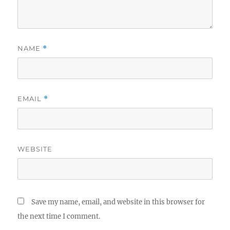
NAME
*
EMAIL
*
WEBSITE
Save my name, email, and website in this browser for
the next time I comment.