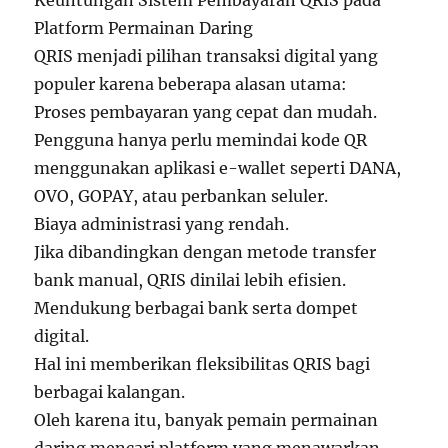
Keuntungan Sistem Pembayaran QRIS pada
Platform Permainan Daring
QRIS menjadi pilihan transaksi digital yang
populer karena beberapa alasan utama:
Proses pembayaran yang cepat dan mudah.
Pengguna hanya perlu memindai kode QR
menggunakan aplikasi e-wallet seperti DANA,
OVO, GOPAY, atau perbankan seluler.
Biaya administrasi yang rendah.
Jika dibandingkan dengan metode transfer
bank manual, QRIS dinilai lebih efisien.
Mendukung berbagai bank serta dompet
digital.
Hal ini memberikan fleksibilitas QRIS bagi
berbagai kalangan.
Oleh karena itu, banyak pemain permainan