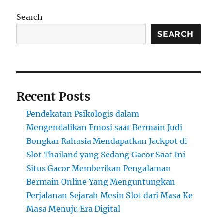
Search
SEARCH
Recent Posts
Pendekatan Psikologis dalam
Mengendalikan Emosi saat Bermain Judi
Bongkar Rahasia Mendapatkan Jackpot di
Slot Thailand yang Sedang Gacor Saat Ini
Situs Gacor Memberikan Pengalaman
Bermain Online Yang Menguntungkan
Perjalanan Sejarah Mesin Slot dari Masa Ke
Masa Menuju Era Digital