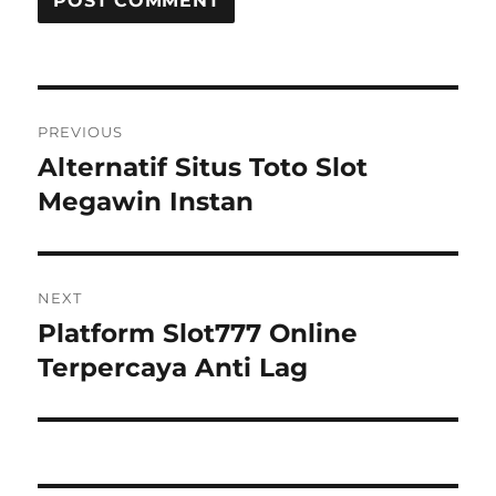
Post
PREVIOUS
navigation
Alternatif Situs Toto Slot
Previous
post:
Megawin Instan
NEXT
Platform Slot777 Online
Next
post:
Terpercaya Anti Lag