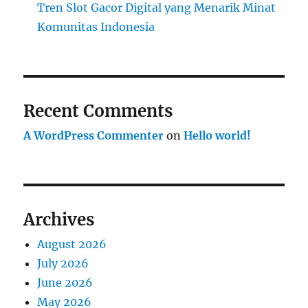
Tren Slot Gacor Digital yang Menarik Minat
Komunitas Indonesia
Recent Comments
A WordPress Commenter
on
Hello world!
Archives
August 2026
July 2026
June 2026
May 2026