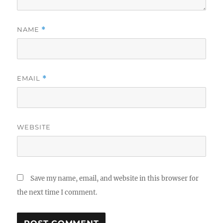
NAME
*
EMAIL
*
WEBSITE
Save my name, email, and website in this browser for
the next time I comment.