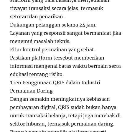
Platform yang baik biasanya menyediakan
riwayat transaksi secara jelas, termasuk
setoran dan penarikan.
Dukungan pelanggan selama 24 jam.
Layanan yang responsif sangat bermanfaat jika
menemui masalah teknis.
Fitur kontrol permainan yang sehat.
Pastikan platform tersebut memberikan
informasi mengenai batas waktu bermain serta
edukasi tentang risiko.
Tren Penggunaan QRIS dalam Industri
Permainan Daring
Dengan semakin meningkatnya kebiasaan
pembayaran digital, QRIS sudah bukan hanya
untuk transaksi belanja, tetapi juga merebak di
sektor hiburan, termasuk permainan daring.