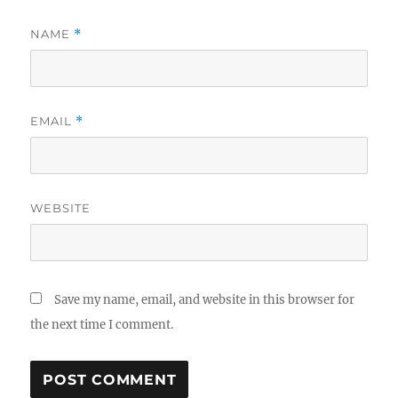
NAME
*
EMAIL
*
WEBSITE
Save my name, email, and website in this browser for
the next time I comment.