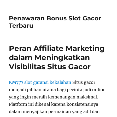
Penawaran Bonus Slot Gacor
Terbaru
Peran Affiliate Marketing
dalam Meningkatkan
Visibilitas Situs Gacor
KM777 slot garansi kekalahan
Situs gacor
menjadi pilihan utama bagi pecinta judi online
yang ingin meraih kemenangan maksimal.
Platform ini dikenal karena konsistensinya
dalam menyajikan permainan yang adil dan