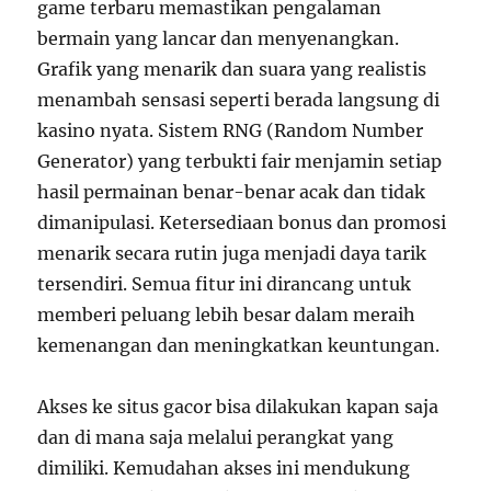
game terbaru memastikan pengalaman
bermain yang lancar dan menyenangkan.
Grafik yang menarik dan suara yang realistis
menambah sensasi seperti berada langsung di
kasino nyata. Sistem RNG (Random Number
Generator) yang terbukti fair menjamin setiap
hasil permainan benar-benar acak dan tidak
dimanipulasi. Ketersediaan bonus dan promosi
menarik secara rutin juga menjadi daya tarik
tersendiri. Semua fitur ini dirancang untuk
memberi peluang lebih besar dalam meraih
kemenangan dan meningkatkan keuntungan.
Akses ke situs gacor bisa dilakukan kapan saja
dan di mana saja melalui perangkat yang
dimiliki. Kemudahan akses ini mendukung