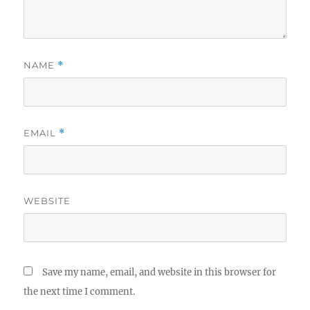
NAME
*
EMAIL
*
WEBSITE
Save my name, email, and website in this browser for
the next time I comment.