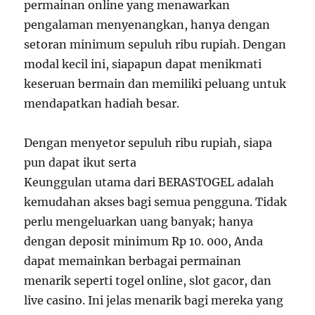
permainan online yang menawarkan
pengalaman menyenangkan, hanya dengan
setoran minimum sepuluh ribu rupiah. Dengan
modal kecil ini, siapapun dapat menikmati
keseruan bermain dan memiliki peluang untuk
mendapatkan hadiah besar.
Dengan menyetor sepuluh ribu rupiah, siapa
pun dapat ikut serta
Keunggulan utama dari BERASTOGEL adalah
kemudahan akses bagi semua pengguna. Tidak
perlu mengeluarkan uang banyak; hanya
dengan deposit minimum Rp 10. 000, Anda
dapat memainkan berbagai permainan
menarik seperti togel online, slot gacor, dan
live casino. Ini jelas menarik bagi mereka yang