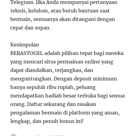
Telegram. Jika Anda mempunyai pertanyaan
teknis, keluhan, atau butuh bantuan saat
bermain, semuanya akan ditangani dengan
cepat dan sopan.
Kesimpulan
BERASTOGEL adalah pilihan tepat bagi mereka
yang mencari situs permainan online yang
dapat diandalkan, terjangkau, dan
menguntungkan. Dengan deposit minimum
hanya sepuluh ribu rupiah, peluang
mendapatkan hadiah besar terbuka bagi semua
orang. Daftar sekarang dan rasakan
pengalaman bermain di platform yang aman,
lengkap, dan penuh bonus ini!