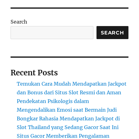
Search
SEARCH
Recent Posts
Temukan Cara Mudah Mendapatkan Jackpot
dan Bonus dari Situs Slot Resmi dan Aman
Pendekatan Psikologis dalam
Mengendalikan Emosi saat Bermain Judi
Bongkar Rahasia Mendapatkan Jackpot di
Slot Thailand yang Sedang Gacor Saat Ini
Situs Gacor Memberikan Pengalaman