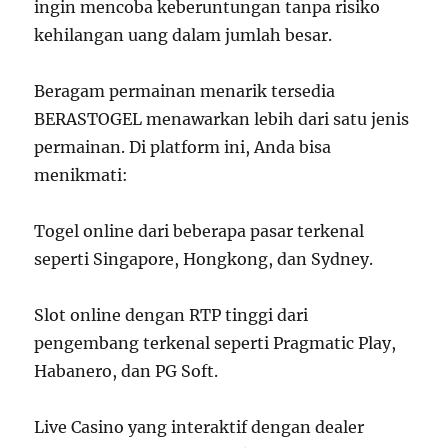
ingin mencoba keberuntungan tanpa risiko
kehilangan uang dalam jumlah besar.
Beragam permainan menarik tersedia
BERASTOGEL menawarkan lebih dari satu jenis
permainan. Di platform ini, Anda bisa
menikmati:
Togel online dari beberapa pasar terkenal
seperti Singapore, Hongkong, dan Sydney.
Slot online dengan RTP tinggi dari
pengembang terkenal seperti Pragmatic Play,
Habanero, dan PG Soft.
Live Casino yang interaktif dengan dealer