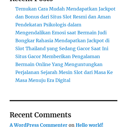
Temukan Cara Mudah Mendapatkan Jackpot
dan Bonus dari Situs Slot Resmi dan Aman
Pendekatan Psikologis dalam
Mengendalikan Emosi saat Bermain Judi
Bongkar Rahasia Mendapatkan Jackpot di
Slot Thailand yang Sedang Gacor Saat Ini
Situs Gacor Memberikan Pengalaman
Bermain Online Yang Menguntungkan
Perjalanan Sejarah Mesin Slot dari Masa Ke
Masa Menuju Era Digital
Recent Comments
A WordPress Commenter
on
Hello world!