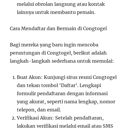
melalui obrolan langsung atau kontak
lainnya untuk membantu pemain.
Cara Mendaftar dan Bermain di Congtogel
Bagi mereka yang baru ingin mencoba
peruntungan di Congtogel, berikut adalah
langkah-langkah sederhana untuk memulai:
Buat Akun: Kunjungi situs resmi Congtogel
dan tekan tombol ‘Daftar’. Lengkapi
formulir pendaftaran dengan informasi
yang akurat, seperti nama lengkap, nomor
telepon, dan email.
Verifikasi Akun: Setelah pendaftaran,
lakukan verifikasi melalui email atau SMS