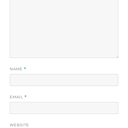
NAME
*
EMAIL
*
WEBSITE