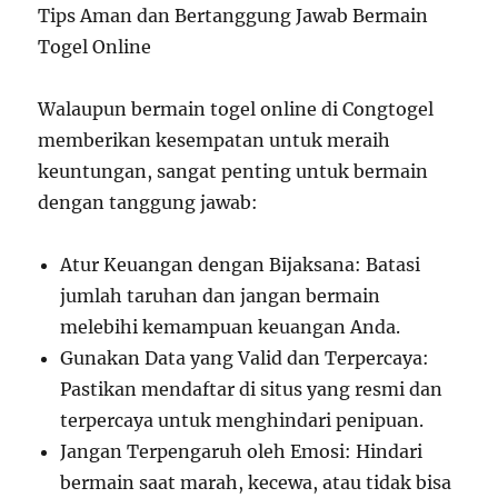
Tips Aman dan Bertanggung Jawab Bermain
Togel Online
Walaupun bermain togel online di Congtogel
memberikan kesempatan untuk meraih
keuntungan, sangat penting untuk bermain
dengan tanggung jawab:
Atur Keuangan dengan Bijaksana: Batasi
jumlah taruhan dan jangan bermain
melebihi kemampuan keuangan Anda.
Gunakan Data yang Valid dan Terpercaya:
Pastikan mendaftar di situs yang resmi dan
terpercaya untuk menghindari penipuan.
Jangan Terpengaruh oleh Emosi: Hindari
bermain saat marah, kecewa, atau tidak bisa