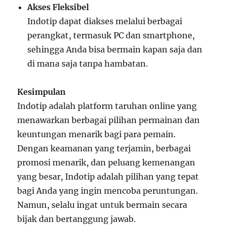
Akses Fleksibel
Indotip dapat diakses melalui berbagai
perangkat, termasuk PC dan smartphone,
sehingga Anda bisa bermain kapan saja dan
di mana saja tanpa hambatan.
Kesimpulan
Indotip adalah platform taruhan online yang
menawarkan berbagai pilihan permainan dan
keuntungan menarik bagi para pemain.
Dengan keamanan yang terjamin, berbagai
promosi menarik, dan peluang kemenangan
yang besar, Indotip adalah pilihan yang tepat
bagi Anda yang ingin mencoba peruntungan.
Namun, selalu ingat untuk bermain secara
bijak dan bertanggung jawab.