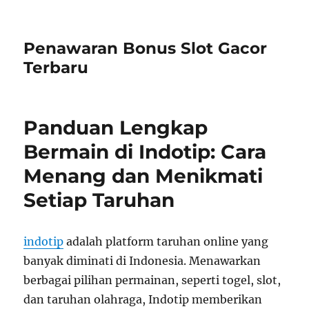
Penawaran Bonus Slot Gacor
Terbaru
Panduan Lengkap
Bermain di Indotip: Cara
Menang dan Menikmati
Setiap Taruhan
indotip
adalah platform taruhan online yang
banyak diminati di Indonesia. Menawarkan
berbagai pilihan permainan, seperti togel, slot,
dan taruhan olahraga, Indotip memberikan