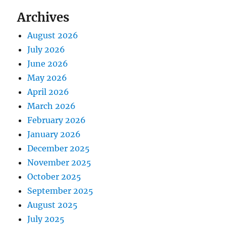
Archives
August 2026
July 2026
June 2026
May 2026
April 2026
March 2026
February 2026
January 2026
December 2025
November 2025
October 2025
September 2025
August 2025
July 2025