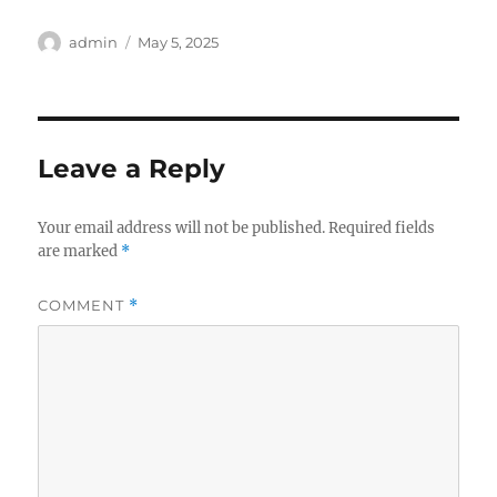
Author
Posted
admin
May 5, 2025
on
Leave a Reply
Your email address will not be published.
Required fields
are marked
*
COMMENT
*