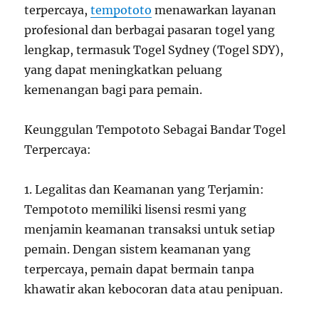
terpercaya,
tempototo
menawarkan layanan
profesional dan berbagai pasaran togel yang
lengkap, termasuk Togel Sydney (Togel SDY),
yang dapat meningkatkan peluang
kemenangan bagi para pemain.
Keunggulan Tempototo Sebagai Bandar Togel
Terpercaya:
1. Legalitas dan Keamanan yang Terjamin:
Tempototo memiliki lisensi resmi yang
menjamin keamanan transaksi untuk setiap
pemain. Dengan sistem keamanan yang
terpercaya, pemain dapat bermain tanpa
khawatir akan kebocoran data atau penipuan.