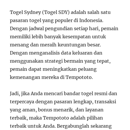
Togel Sydney (Togel SDY) adalah salah satu
pasaran togel yang populer di Indonesia.
Dengan jadwal pengundian setiap hari, pemain
memiliki lebih banyak kesempatan untuk
menang dan meraih keuntungan besar.
Dengan menganalisis data keluaran dan
menggunakan strategi bermain yang tepat,
pemain dapat meningkatkan peluang
kemenangan mereka di Tempototo.
Jadi, jika Anda mencari bandar togel resmi dan
terpercaya dengan pasaran lengkap, transaksi
yang aman, bonus menarik, dan layanan
terbaik, maka Tempototo adalah pilihan
terbaik untuk Anda. Bergabunglah sekarang