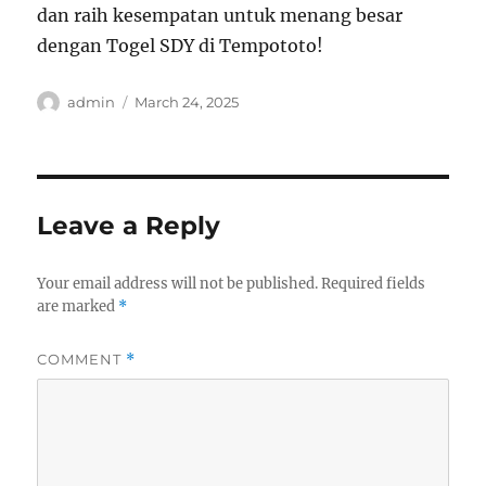
dan raih kesempatan untuk menang besar
dengan Togel SDY di Tempototo!
Author
Posted
admin
March 24, 2025
on
Leave a Reply
Your email address will not be published.
Required fields
are marked
*
COMMENT
*