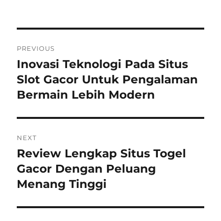
Post
PREVIOUS
navigation
Inovasi Teknologi Pada Situs
Previous
post:
Slot Gacor Untuk Pengalaman
Bermain Lebih Modern
NEXT
Review Lengkap Situs Togel
Next
post:
Gacor Dengan Peluang
Menang Tinggi