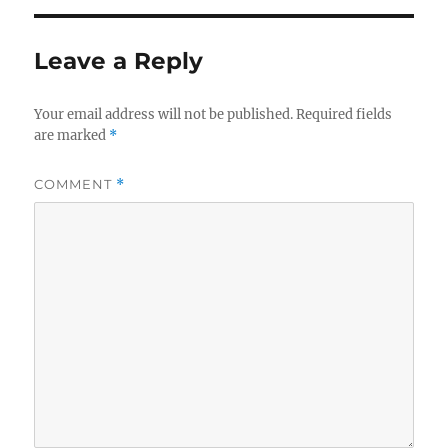
Leave a Reply
Your email address will not be published.
Required fields
are marked
*
COMMENT
*