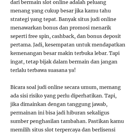
dari bermain slot online adalah peluang
menang yang cukup besar jika kamu tahu
strategi yang tepat. Banyak situs judi online
menawarkan bonus dan promosi menarik
seperti free spin, cashback, dan bonus deposit
pertama. Jadi, kesempatan untuk mendapatkan
kemenangan besar makin terbuka lebar. Tapi
ingat, tetap bijak dalam bermain dan jangan
terlalu terbawa suasana ya!
Bicara soal judi online secara umum, memang
ada sisi risiko yang perlu diperhatikan. Tapi,
jika dimainkan dengan tanggung jawab,
permainan ini bisa jadi hiburan sekaligus
sumber penghasilan tambahan. Pastikan kamu
memilih situs slot terpercaya dan berlisensi