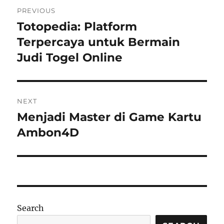
Post
PREVIOUS
navigation
Totopedia: Platform
Previous
post:
Terpercaya untuk Bermain
Judi Togel Online
NEXT
Menjadi Master di Game Kartu
Next
post:
Ambon4D
Search