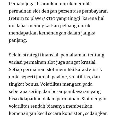
Pemain juga disarankan untuk memilih
permainan slot dengan persentase pembayaran
(return to player/RTP) yang tinggi, karena hal
ini dapat meningkatkan peluang untuk
mendapatkan kemenangan dalam jangka
panjang.
Selain strategi finansial, pemahaman tentang
variasi permainan slot juga sangat krusial.
Setiap permainan slot memiliki karakteristik
unik, seperti jumlah payline, volatilitas, dan
tingkat bonus. Volatilitas mengacu pada
seberapa sering dan besar pembayaran yang
bisa didapatkan dalam permainan. Slot dengan
volatilitas rendah biasanya memberikan
kemenangan kecil secara konsisten, sedangkan