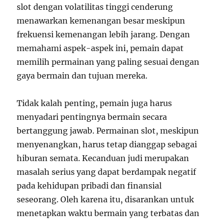
slot dengan volatilitas tinggi cenderung
menawarkan kemenangan besar meskipun
frekuensi kemenangan lebih jarang. Dengan
memahami aspek-aspek ini, pemain dapat
memilih permainan yang paling sesuai dengan
gaya bermain dan tujuan mereka.
Tidak kalah penting, pemain juga harus
menyadari pentingnya bermain secara
bertanggung jawab. Permainan slot, meskipun
menyenangkan, harus tetap dianggap sebagai
hiburan semata. Kecanduan judi merupakan
masalah serius yang dapat berdampak negatif
pada kehidupan pribadi dan finansial
seseorang. Oleh karena itu, disarankan untuk
menetapkan waktu bermain yang terbatas dan