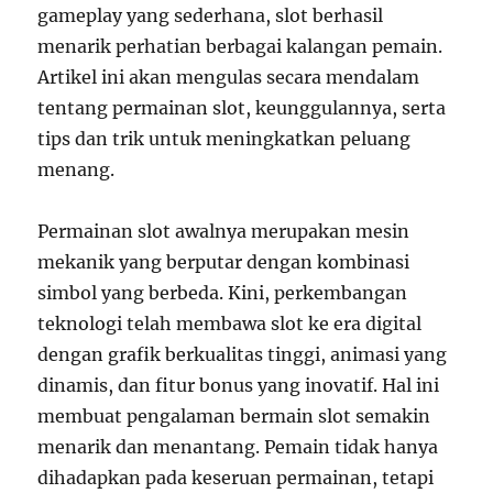
gameplay yang sederhana, slot berhasil
menarik perhatian berbagai kalangan pemain.
Artikel ini akan mengulas secara mendalam
tentang permainan slot, keunggulannya, serta
tips dan trik untuk meningkatkan peluang
menang.
Permainan slot awalnya merupakan mesin
mekanik yang berputar dengan kombinasi
simbol yang berbeda. Kini, perkembangan
teknologi telah membawa slot ke era digital
dengan grafik berkualitas tinggi, animasi yang
dinamis, dan fitur bonus yang inovatif. Hal ini
membuat pengalaman bermain slot semakin
menarik dan menantang. Pemain tidak hanya
dihadapkan pada keseruan permainan, tetapi