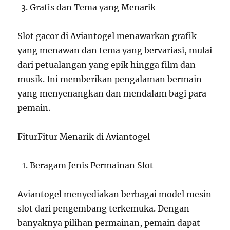
Grafis dan Tema yang Menarik
Slot gacor di Aviantogel menawarkan grafik
yang menawan dan tema yang bervariasi, mulai
dari petualangan yang epik hingga film dan
musik. Ini memberikan pengalaman bermain
yang menyenangkan dan mendalam bagi para
pemain.
FiturFitur Menarik di Aviantogel
Beragam Jenis Permainan Slot
Aviantogel menyediakan berbagai model mesin
slot dari pengembang terkemuka. Dengan
banyaknya pilihan permainan, pemain dapat