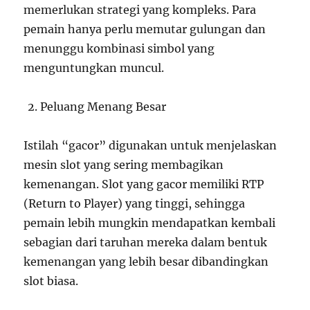
memerlukan strategi yang kompleks. Para
pemain hanya perlu memutar gulungan dan
menunggu kombinasi simbol yang
menguntungkan muncul.
Peluang Menang Besar
Istilah “gacor” digunakan untuk menjelaskan
mesin slot yang sering membagikan
kemenangan. Slot yang gacor memiliki RTP
(Return to Player) yang tinggi, sehingga
pemain lebih mungkin mendapatkan kembali
sebagian dari taruhan mereka dalam bentuk
kemenangan yang lebih besar dibandingkan
slot biasa.