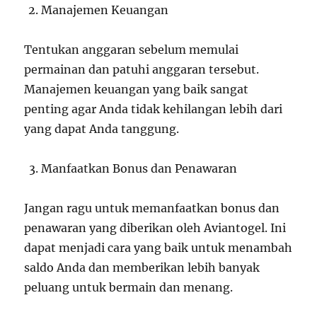
Manajemen Keuangan
Tentukan anggaran sebelum memulai
permainan dan patuhi anggaran tersebut.
Manajemen keuangan yang baik sangat
penting agar Anda tidak kehilangan lebih dari
yang dapat Anda tanggung.
Manfaatkan Bonus dan Penawaran
Jangan ragu untuk memanfaatkan bonus dan
penawaran yang diberikan oleh Aviantogel. Ini
dapat menjadi cara yang baik untuk menambah
saldo Anda dan memberikan lebih banyak
peluang untuk bermain dan menang.