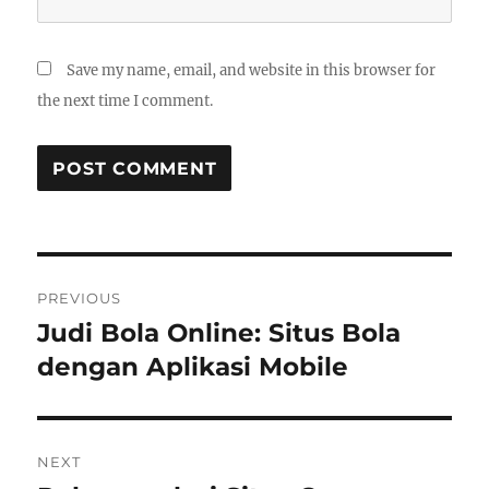
Save my name, email, and website in this browser for
the next time I comment.
Post
PREVIOUS
navigation
Judi Bola Online: Situs Bola
Previous
post:
dengan Aplikasi Mobile
NEXT