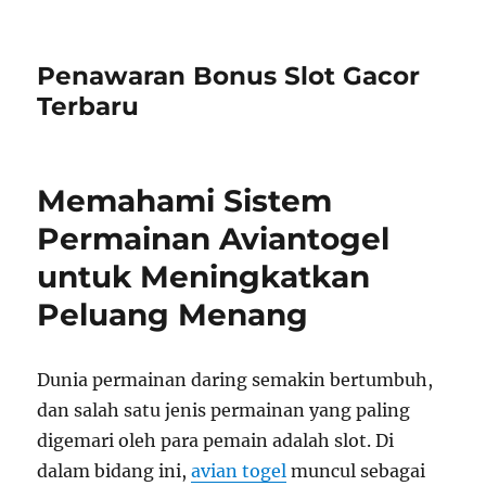
Penawaran Bonus Slot Gacor
Terbaru
Memahami Sistem
Permainan Aviantogel
untuk Meningkatkan
Peluang Menang
Dunia permainan daring semakin bertumbuh,
dan salah satu jenis permainan yang paling
digemari oleh para pemain adalah slot. Di
dalam bidang ini,
avian togel
muncul sebagai