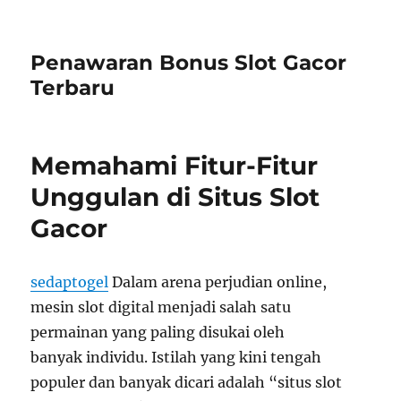
Penawaran Bonus Slot Gacor
Terbaru
Memahami Fitur-Fitur
Unggulan di Situs Slot
Gacor
sedaptogel
Dalam arena perjudian online,
mesin slot digital menjadi salah satu
permainan yang paling disukai oleh
banyak individu. Istilah yang kini tengah
populer dan banyak dicari adalah “situs slot