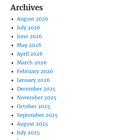
Archives
August 2026
July 2026
June 2026
May 2026
April 2026
March 2026
February 2026
January 2026
December 2025
November 2025
October 2025
September 2025
August 2025
July 2025