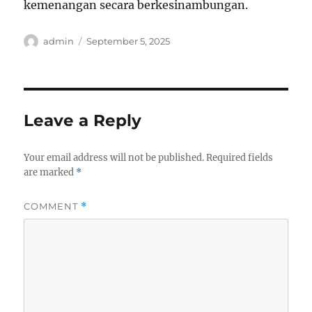
kemenangan secara berkesinambungan.
Author
Posted
admin
September 5, 2025
on
Leave a Reply
Your email address will not be published.
Required fields
are marked
*
COMMENT
*