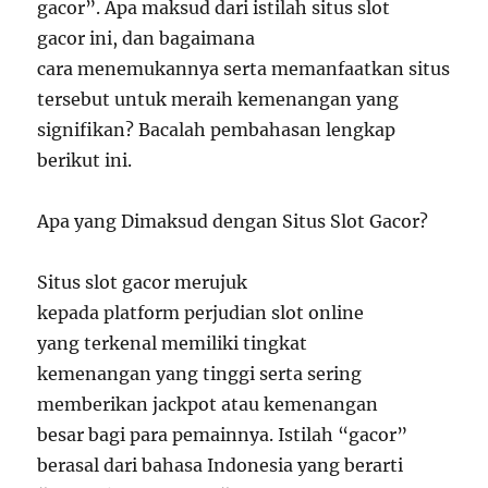
gacor”. Apa maksud dari istilah situs slot
gacor ini, dan bagaimana
cara menemukannya serta memanfaatkan situs
tersebut untuk meraih kemenangan yang
signifikan? Bacalah pembahasan lengkap
berikut ini.
Apa yang Dimaksud dengan Situs Slot Gacor?
Situs slot gacor merujuk
kepada platform perjudian slot online
yang terkenal memiliki tingkat
kemenangan yang tinggi serta sering
memberikan jackpot atau kemenangan
besar bagi para pemainnya. Istilah “gacor”
berasal dari bahasa Indonesia yang berarti