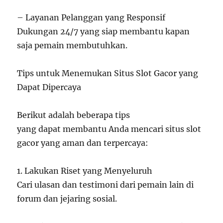
– Layanan Pelanggan yang Responsif
Dukungan 24/7 yang siap membantu kapan
saja pemain membutuhkan.
Tips untuk Menemukan Situs Slot Gacor yang
Dapat Dipercaya
Berikut adalah beberapa tips
yang dapat membantu Anda mencari situs slot
gacor yang aman dan terpercaya:
1. Lakukan Riset yang Menyeluruh
Cari ulasan dan testimoni dari pemain lain di
forum dan jejaring sosial.