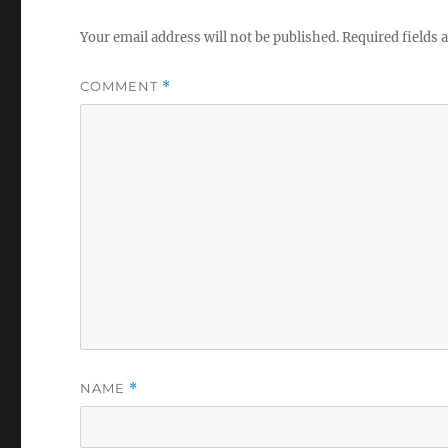
Your email address will not be published.
Required fields
COMMENT
*
NAME
*