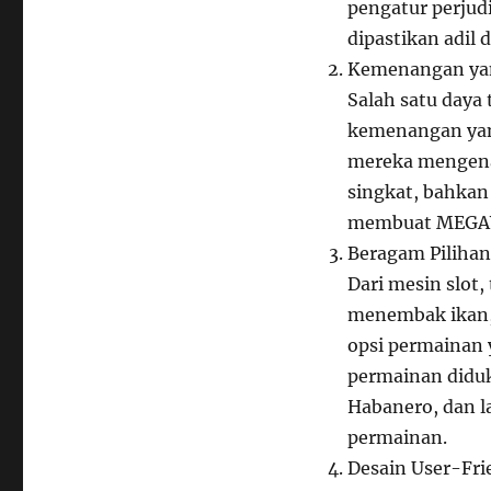
pengatur perjud
dipastikan adil 
Kemenangan yan
Salah satu daya
kemenangan yan
mereka mengena
singkat, bahkan
membuat MEGAWIN
Beragam Piliha
Dari mesin slot
menembak ikan,
opsi permainan 
permainan diduk
Habanero, dan la
permainan.
Desain User-Fri