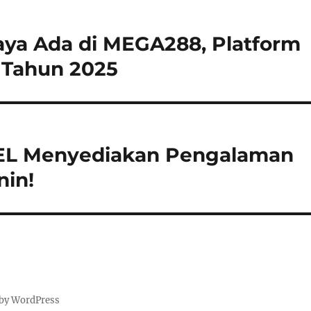
aya Ada di MEGA288, Platform
 Tahun 2025
EL Menyediakan Pengalaman
nin!
 by WordPress