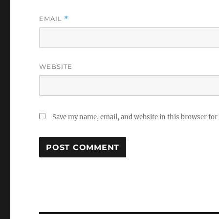
EMAIL
*
WEBSITE
Save my name, email, and website in this browser for