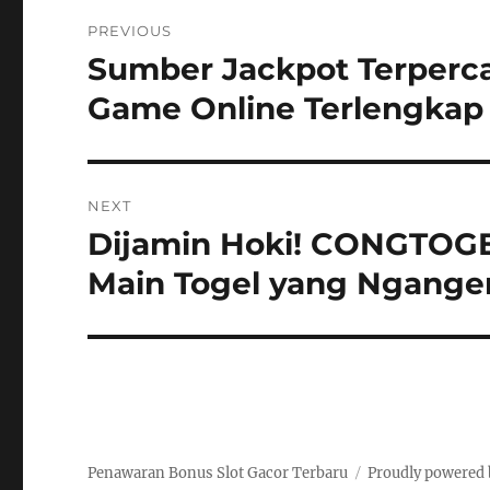
Post
PREVIOUS
navigation
Sumber Jackpot Terperc
Previous
post:
Game Online Terlengkap
NEXT
Dijamin Hoki! CONGTOG
Next
post:
Main Togel yang Ngange
Penawaran Bonus Slot Gacor Terbaru
Proudly powered