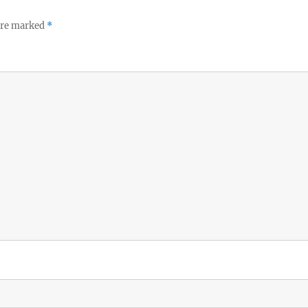
 are marked
*