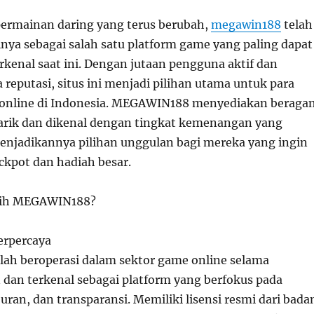
permainan daring yang terus berubah,
megawin188
telah
nya sebagai salah satu platform game yang paling dapat
rkenal saat ini. Dengan jutaan pengguna aktif dan
reputasi, situs ini menjadi pilihan utama untuk para
 online di Indonesia. MEGAWIN188 menyediakan beraga
rik dan dikenal dengan tingkat kemenangan yang
menjadikannya pilihan unggulan bagi mereka yang ingin
kpot dan hadiah besar.
ih MEGAWIN188?
erpercaya
h beroperasi dalam sektor game online selama
dan terkenal sebagai platform yang berfokus pada
ran, dan transparansi. Memiliki lisensi resmi dari bada