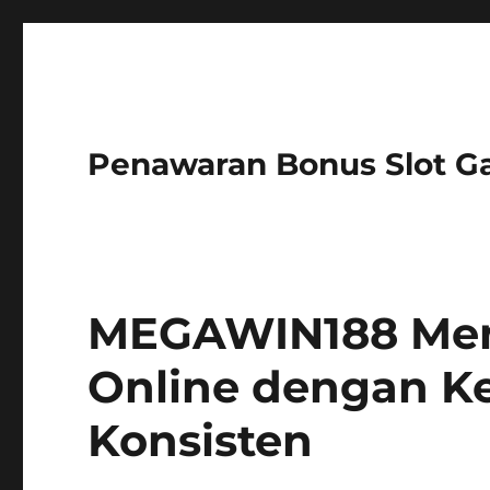
Penawaran Bonus Slot Ga
MEGAWIN188 Men
Online dengan K
Konsisten