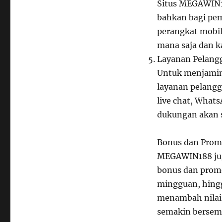
Situs MEGAWIN1
bahkan bagi pemu
perangkat mobil
mana saja dan ka
Layanan Pelangg
Untuk menjami
layanan pelangg
live chat, What
dukungan akan s
Bonus dan Prom
MEGAWIN188 jug
bonus dan promo
mingguan, hingg
menambah nilai
semakin bersem