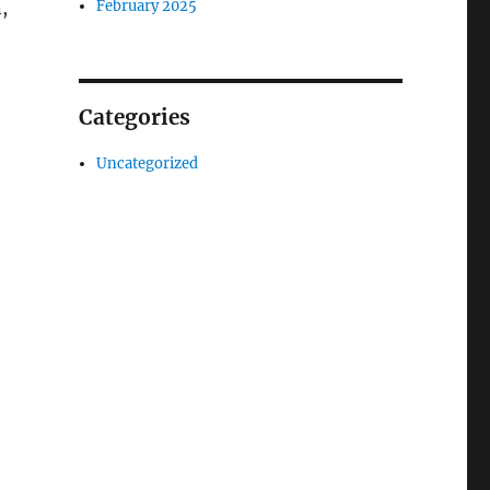
,
February 2025
Categories
Uncategorized