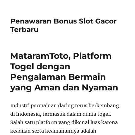
Penawaran Bonus Slot Gacor
Terbaru
MataramToto, Platform
Togel dengan
Pengalaman Bermain
yang Aman dan Nyaman
Industri permainan daring terus berkembang
di Indonesia, termasuk dalam dunia togel.
Salah satu platform yang dikenal luas karena
keadilan serta keamanannya adalah