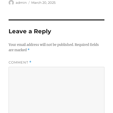
Author
Posted
admin
March 20, 2025
on
Leave a Reply
Your email address will not be published.
Required fields
are marked
*
COMMENT
*