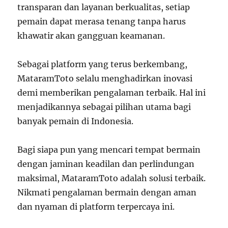
transparan dan layanan berkualitas, setiap
pemain dapat merasa tenang tanpa harus
khawatir akan gangguan keamanan.
Sebagai platform yang terus berkembang,
MataramToto selalu menghadirkan inovasi
demi memberikan pengalaman terbaik. Hal ini
menjadikannya sebagai pilihan utama bagi
banyak pemain di Indonesia.
Bagi siapa pun yang mencari tempat bermain
dengan jaminan keadilan dan perlindungan
maksimal, MataramToto adalah solusi terbaik.
Nikmati pengalaman bermain dengan aman
dan nyaman di platform terpercaya ini.