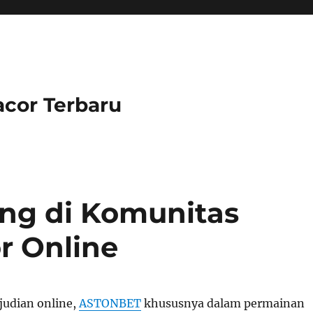
cor Terbaru
ng di Komunitas
r Online
judian online,
ASTONBET
khususnya dalam permainan