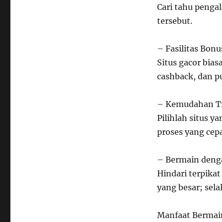
Cari tahu penga
tersebut.
– Fasilitas Bon
Situs gacor bia
cashback, dan p
– Kemudahan Tr
Pilihlah situs 
proses yang cepa
– Bermain deng
Hindari terpika
yang besar; sel
Manfaat Bermain