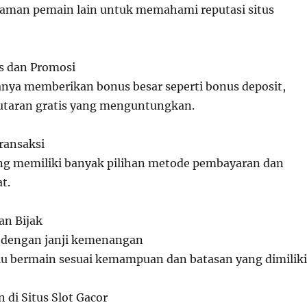
laman pemain lain untuk memahami reputasi situs
us dan Promosi
sanya memberikan bonus besar seperti bonus deposit,
utaran gratis yang menguntungkan.
ansaksi
yang memiliki banyak pilihan metode pembayaran dan
t.
an Bijak
t dengan janji kemenangan
alu bermain sesuai kemampuan dan batasan yang dimiliki
 di Situs Slot Gacor