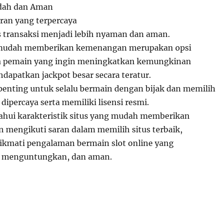
dah dan Aman
ran yang terpercaya
transaksi menjadi lebih nyaman dan aman.
g mudah memberikan kemenangan merupakan opsi
ra pemain yang ingin meningkatkan kemungkinan
dapatkan jackpot besar secara teratur.
enting untuk selalu bermain dengan bijak dan memilih
 dipercaya serta memiliki lisensi resmi.
hui karakteristik situs yang mudah memberikan
mengikuti saran dalam memilih situs terbaik,
kmati pengalaman bermain slot online yang
 menguntungkan, dan aman.