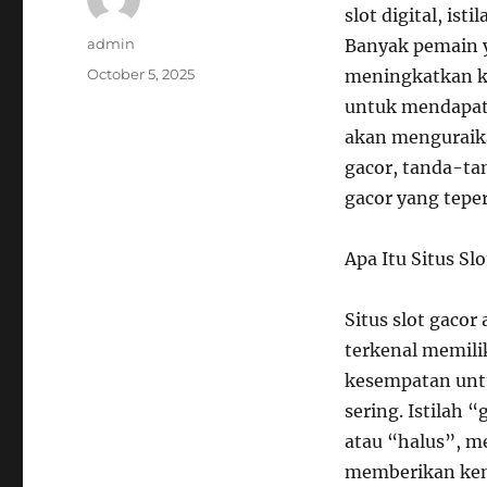
slot digital, ist
Author
admin
Banyak pemain y
Posted
October 5, 2025
meningkatkan k
on
untuk mendapatk
akan menguraika
gacor, tanda-tan
gacor yang teper
Apa Itu Situs Sl
Situs slot gacor
terkenal memili
kesempatan unt
sering. Istilah 
atau “halus”, m
memberikan kem