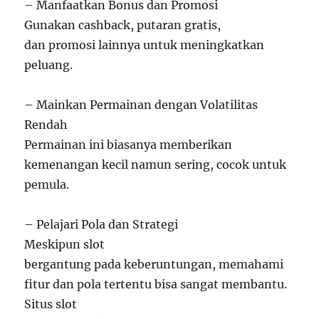
– Manfaatkan Bonus dan Promosi
Gunakan cashback, putaran gratis,
dan promosi lainnya untuk meningkatkan
peluang.
– Mainkan Permainan dengan Volatilitas
Rendah
Permainan ini biasanya memberikan
kemenangan kecil namun sering, cocok untuk
pemula.
– Pelajari Pola dan Strategi
Meskipun slot
bergantung pada keberuntungan, memahami
fitur dan pola tertentu bisa sangat membantu.
Situs slot