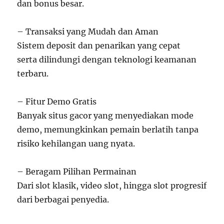
dan bonus besar.
– Transaksi yang Mudah dan Aman
Sistem deposit dan penarikan yang cepat
serta dilindungi dengan teknologi keamanan
terbaru.
– Fitur Demo Gratis
Banyak situs gacor yang menyediakan mode
demo, memungkinkan pemain berlatih tanpa
risiko kehilangan uang nyata.
– Beragam Pilihan Permainan
Dari slot klasik, video slot, hingga slot progresif
dari berbagai penyedia.