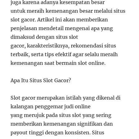
juga karena adanya kesempatan besar
untuk meraih kemenangan besar melalui situs
slot gacor. Artikel ini akan memberikan
penjelasan mendetail mengenai apa yang
dimaksud dengan situs slot
gacor, karakteristiknya, rekomendasi situs
terbaik, serta tips efektif agar selalu meraih
kemenangan saat bermain slot online.
Apa Itu Situs Slot Gacor?
Slot gacor merupakan istilah yang dikenal di
kalangan penggemar judi online
yang merujuk pada situs slot yang sering
memberikan kemenangan signifikan dan
payout tinggi dengan konsisten. Situs