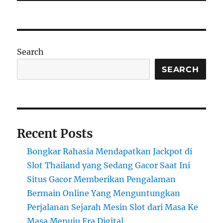
Search
SEARCH
Recent Posts
Bongkar Rahasia Mendapatkan Jackpot di
Slot Thailand yang Sedang Gacor Saat Ini
Situs Gacor Memberikan Pengalaman
Bermain Online Yang Menguntungkan
Perjalanan Sejarah Mesin Slot dari Masa Ke
Masa Menuju Era Digital