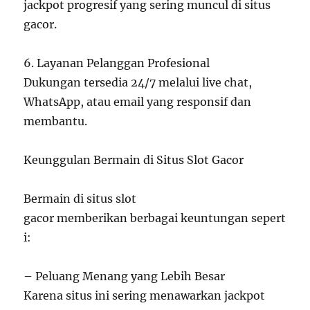
jackpot progresif yang sering muncul di situs
gacor.
6. Layanan Pelanggan Profesional
Dukungan tersedia 24/7 melalui live chat,
WhatsApp, atau email yang responsif dan
membantu.
Keunggulan Bermain di Situs Slot Gacor
Bermain di situs slot
gacor memberikan berbagai keuntungan sepert
i:
– Peluang Menang yang Lebih Besar
Karena situs ini sering menawarkan jackpot