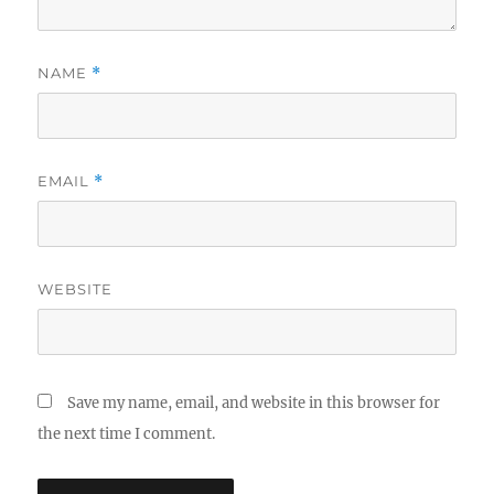
NAME
*
EMAIL
*
WEBSITE
Save my name, email, and website in this browser for
the next time I comment.