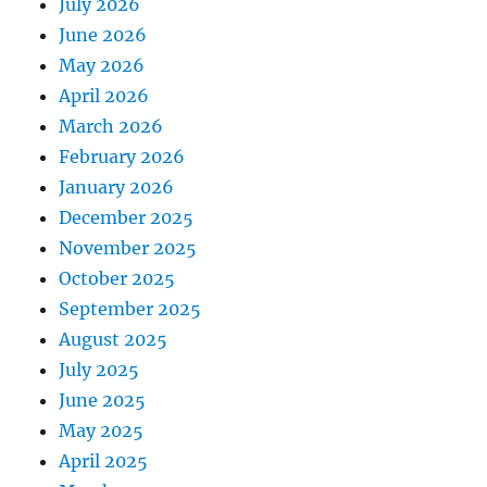
July 2026
June 2026
May 2026
April 2026
March 2026
February 2026
January 2026
December 2025
November 2025
October 2025
September 2025
August 2025
July 2025
June 2025
May 2025
April 2025