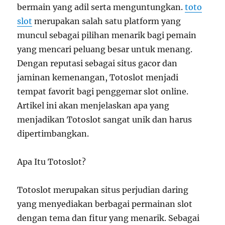
bermain yang adil serta menguntungkan.
toto
slot
merupakan salah satu platform yang
muncul sebagai pilihan menarik bagi pemain
yang mencari peluang besar untuk menang.
Dengan reputasi sebagai situs gacor dan
jaminan kemenangan, Totoslot menjadi
tempat favorit bagi penggemar slot online.
Artikel ini akan menjelaskan apa yang
menjadikan Totoslot sangat unik dan harus
dipertimbangkan.
Apa Itu Totoslot?
Totoslot merupakan situs perjudian daring
yang menyediakan berbagai permainan slot
dengan tema dan fitur yang menarik. Sebagai