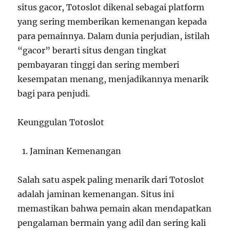
situs gacor, Totoslot dikenal sebagai platform
yang sering memberikan kemenangan kepada
para pemainnya. Dalam dunia perjudian, istilah
“gacor” berarti situs dengan tingkat
pembayaran tinggi dan sering memberi
kesempatan menang, menjadikannya menarik
bagi para penjudi.
Keunggulan Totoslot
Jaminan Kemenangan
Salah satu aspek paling menarik dari Totoslot
adalah jaminan kemenangan. Situs ini
memastikan bahwa pemain akan mendapatkan
pengalaman bermain yang adil dan sering kali