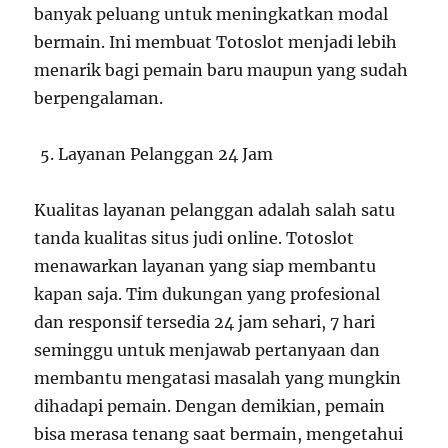
banyak peluang untuk meningkatkan modal
bermain. Ini membuat Totoslot menjadi lebih
menarik bagi pemain baru maupun yang sudah
berpengalaman.
Layanan Pelanggan 24 Jam
Kualitas layanan pelanggan adalah salah satu
tanda kualitas situs judi online. Totoslot
menawarkan layanan yang siap membantu
kapan saja. Tim dukungan yang profesional
dan responsif tersedia 24 jam sehari, 7 hari
seminggu untuk menjawab pertanyaan dan
membantu mengatasi masalah yang mungkin
dihadapi pemain. Dengan demikian, pemain
bisa merasa tenang saat bermain, mengetahui