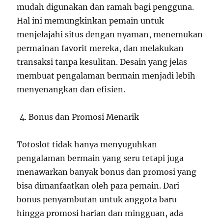
mudah digunakan dan ramah bagi pengguna.
Hal ini memungkinkan pemain untuk
menjelajahi situs dengan nyaman, menemukan
permainan favorit mereka, dan melakukan
transaksi tanpa kesulitan. Desain yang jelas
membuat pengalaman bermain menjadi lebih
menyenangkan dan efisien.
Bonus dan Promosi Menarik
Totoslot tidak hanya menyuguhkan
pengalaman bermain yang seru tetapi juga
menawarkan banyak bonus dan promosi yang
bisa dimanfaatkan oleh para pemain. Dari
bonus penyambutan untuk anggota baru
hingga promosi harian dan mingguan, ada