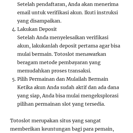
Setelah pendaftaran, Anda akan menerima
email untuk verifikasi akun. Ikuti instruksi
yang disampaikan.
Lakukan Deposit
Setelah Anda menyelesaikan verifikasi
akun, lakukanlah deposit pertama agar bisa
mulai bermain. Totoslot menawarkan
beragam metode pembayaran yang
memudahkan proses transaksi.
Pilih Permainan dan Mulailah Bermain
Ketika akun Anda sudah aktif dan ada dana
yang siap, Anda bisa mulai mengeksplorasi
pilihan permainan slot yang tersedia.
Totoslot merupakan situs yang sangat
memberikan keuntungan bagi para pemain,