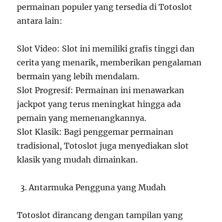
permainan populer yang tersedia di Totoslot
antara lain:
Slot Video: Slot ini memiliki grafis tinggi dan
cerita yang menarik, memberikan pengalaman
bermain yang lebih mendalam.
Slot Progresif: Permainan ini menawarkan
jackpot yang terus meningkat hingga ada
pemain yang memenangkannya.
Slot Klasik: Bagi penggemar permainan
tradisional, Totoslot juga menyediakan slot
klasik yang mudah dimainkan.
Antarmuka Pengguna yang Mudah
Totoslot dirancang dengan tampilan yang