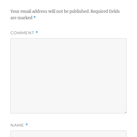
Your email address will not be published.
Required fields
are marked
*
COMMENT
*
NAME
*