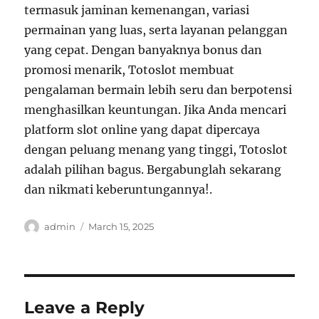
termasuk jaminan kemenangan, variasi
permainan yang luas, serta layanan pelanggan
yang cepat. Dengan banyaknya bonus dan
promosi menarik, Totoslot membuat
pengalaman bermain lebih seru dan berpotensi
menghasilkan keuntungan. Jika Anda mencari
platform slot online yang dapat dipercaya
dengan peluang menang yang tinggi, Totoslot
adalah pilihan bagus. Bergabunglah sekarang
dan nikmati keberuntungannya!.
Author
Posted
admin
March 15, 2025
on
Leave a Reply