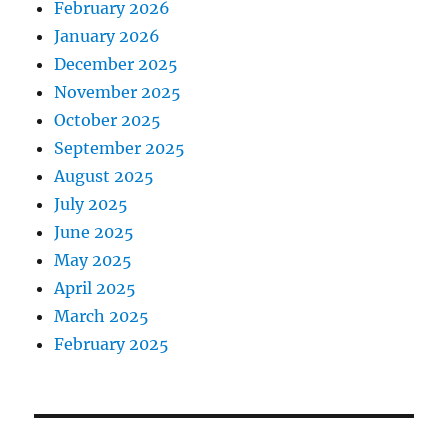
February 2026
January 2026
December 2025
November 2025
October 2025
September 2025
August 2025
July 2025
June 2025
May 2025
April 2025
March 2025
February 2025