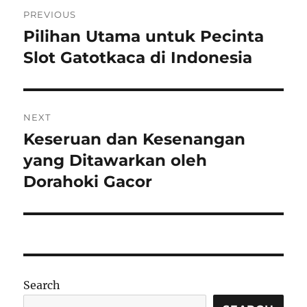
Post
PREVIOUS
navigation
Pilihan Utama untuk Pecinta
Previous
post:
Slot Gatotkaca di Indonesia
NEXT
Keseruan dan Kesenangan
Next
post:
yang Ditawarkan oleh
Dorahoki Gacor
Search