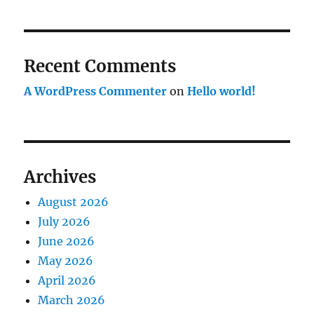
Recent Comments
A WordPress Commenter
on
Hello world!
Archives
August 2026
July 2026
June 2026
May 2026
April 2026
March 2026