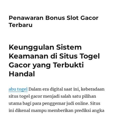
Penawaran Bonus Slot Gacor
Terbaru
Keunggulan Sistem
Keamanan di Situs Togel
Gacor yang Terbukti
Handal
abu togel
Dalam era digital saat ini, keberadaan
situs togel gacor menjadi salah satu pilihan
utama bagi para penggemar judi online. Situs
ini dikenal mampu memberikan prediksi angka