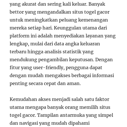
yang akurat dan sering kali keluar. Banyak
bettor yang mengandalkan situs togel gacor
untuk meningkatkan peluang kemenangan
mereka setiap hari. Keunggulan utama dari
platform ini adalah menyediakan layanan yang
lengkap, mulai dari data angka keluaran
terbaru hingga analisis statistik yang
mendukung pengambilan keputusan. Dengan
fitur yang user-friendly, pengguna dapat
dengan mudah mengakses berbagai informasi
penting secara cepat dan aman.
Kemudahan akses menjadi salah satu faktor
utama mengapa banyak orang memilih situs
togel gacor. Tampilan antarmuka yang simpel
dan navigasi yang mudah dipahami