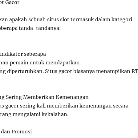
lot Gacor
n apakah sebuah situs slot termasuk dalam kategori
beberapa tanda-tandanya:
indikator seberapa
nan pemain untuk mendapatkan
ng dipertaruhkan. Situs gacor biasanya menampilkan R
yang Sering Memberikan Kemenangan
itus gacor sering kali memberikan kemenangan secara
arang mengalami kekalahan.
 dan Promosi