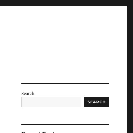
Search
SEARCH