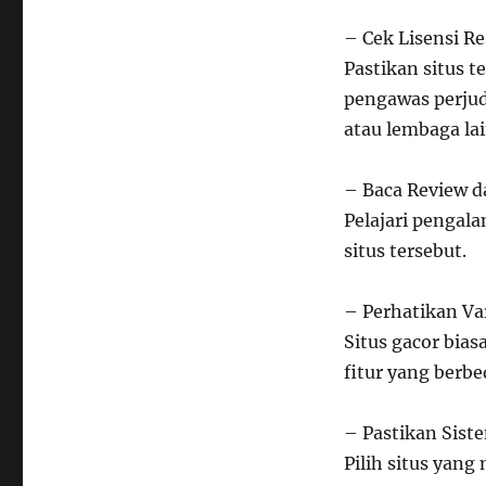
– Cek Lisensi R
Pastikan situs t
pengawas perjud
atau lembaga la
– Baca Review 
Pelajari pengal
situs tersebut.
– Perhatikan Va
Situs gacor bia
fitur yang berbe
– Pastikan Sis
Pilih situs yan