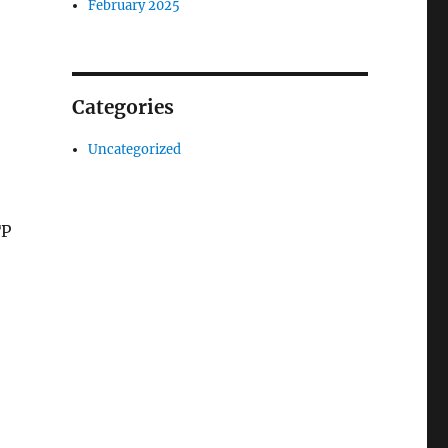
February 2025
Categories
Uncategorized
TP