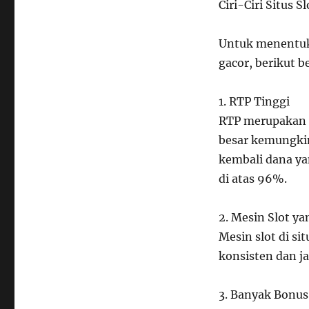
Ciri-Ciri Situs S
Untuk menentuka
gacor, berikut 
1. RTP Tinggi
RTP merupakan 
besar kemungki
kembali dana ya
di atas 96%.
2. Mesin Slot 
Mesin slot di s
konsisten dan j
3. Banyak Bonus