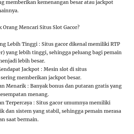
ing memberikan kemenangan besar atau jackpot
mainnya.
Orang Mencari Situs Slot Gacor?
g Lebih Tinggi : Situs gacor dikenal memiliki RTP
r) yang lebih tinggi, sehingga peluang bagi pemain
njadi lebih besar.
dapat Jackpot : Mesin slot di situs
sering memberikan jackpot besar.
an Menarik : Banyak bonus dan putaran gratis yang
kesempatan menang.
dan Terpercaya : Situs gacor umumnya memiliki
aik dan sistem yang stabil, sehingga pemain merasa
n saat bermain.