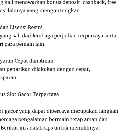
ng kali menawarkan bonus deposit, cashback, free
mosi lainnya yang menguntungkan.
 dan Lisensi Resmi
 yang sah dari lembaga perjudian terpercaya serta
ri para pemain lain.
ayaran Cepat dan Aman
dan penarikan dilakukan dengan cepat,
nsparan.
tus Slot Gacor Terpercaya
lot gacor yang dapat dipercaya merupakan langkah
menjaga pengalaman bermain tetap aman dan
erikut ini adalah tips untuk memilihnya: