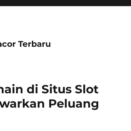
cor Terbaru
in di Situs Slot
warkan Peluang