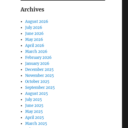
Archives
August 2026
July 2026
June 2026
May 2026
April 2026
March 2026
February 2026
January 2026
December 2025
November 2025
October 2025
September 2025
August 2025
July 2025
June 2025
May 2025
April 2025
March 2025