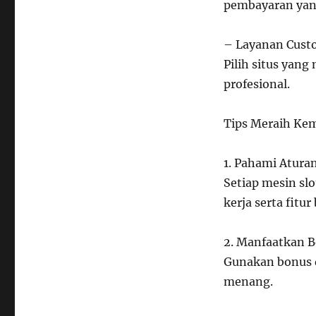
pembayaran yan
– Layanan Cust
Pilih situs yan
profesional.
Tips Meraih Kem
1. Pahami Aturan
Setiap mesin slo
kerja serta fitu
2. Manfaatkan 
Gunakan bonus d
menang.