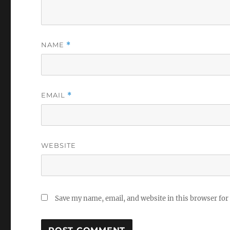
NAME
*
EMAIL
*
WEBSITE
Save my name, email, and website in this browser for