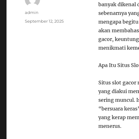
banyak dikenal 
Author
admin
sebenarnya yang
Posted
September 12, 2025
mengapa begitu 
on
akan membahas s
gacor, keuntung
menikmati keme
Apa Itu Situs Sl
Situs slot gaco
yang diakui mem
sering muncul. I
“bersuara keras
yang kerap memb
menerus.