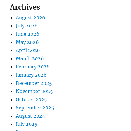
Archives
August 2026
July 2026
June 2026
May 2026
April 2026
March 2026
February 2026
January 2026
December 2025
November 2025
October 2025
September 2025
August 2025
July 2025