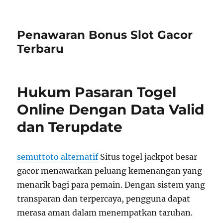
Penawaran Bonus Slot Gacor
Terbaru
Hukum Pasaran Togel
Online Dengan Data Valid
dan Terupdate
semuttoto alternatif
Situs togel jackpot besar
gacor menawarkan peluang kemenangan yang
menarik bagi para pemain. Dengan sistem yang
transparan dan terpercaya, pengguna dapat
merasa aman dalam menempatkan taruhan.