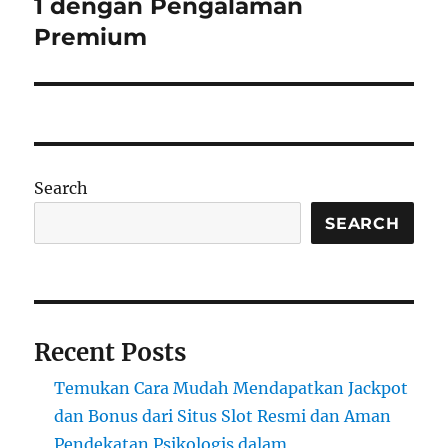
post:
1 dengan Pengalaman
Premium
Search
SEARCH
Recent Posts
Temukan Cara Mudah Mendapatkan Jackpot
dan Bonus dari Situs Slot Resmi dan Aman
Pendekatan Psikologis dalam