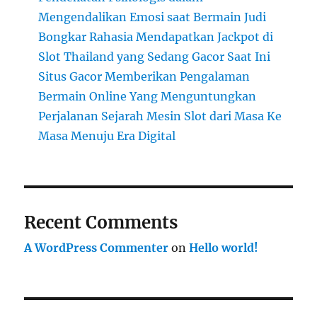
Mengendalikan Emosi saat Bermain Judi
Bongkar Rahasia Mendapatkan Jackpot di
Slot Thailand yang Sedang Gacor Saat Ini
Situs Gacor Memberikan Pengalaman
Bermain Online Yang Menguntungkan
Perjalanan Sejarah Mesin Slot dari Masa Ke
Masa Menuju Era Digital
Recent Comments
A WordPress Commenter
on
Hello world!