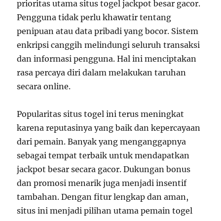
prioritas utama situs togel jackpot besar gacor.
Pengguna tidak perlu khawatir tentang
penipuan atau data pribadi yang bocor. Sistem
enkripsi canggih melindungi seluruh transaksi
dan informasi pengguna. Hal ini menciptakan
rasa percaya diri dalam melakukan taruhan
secara online.
Popularitas situs togel ini terus meningkat
karena reputasinya yang baik dan kepercayaan
dari pemain. Banyak yang menganggapnya
sebagai tempat terbaik untuk mendapatkan
jackpot besar secara gacor. Dukungan bonus
dan promosi menarik juga menjadi insentif
tambahan. Dengan fitur lengkap dan aman,
situs ini menjadi pilihan utama pemain togel