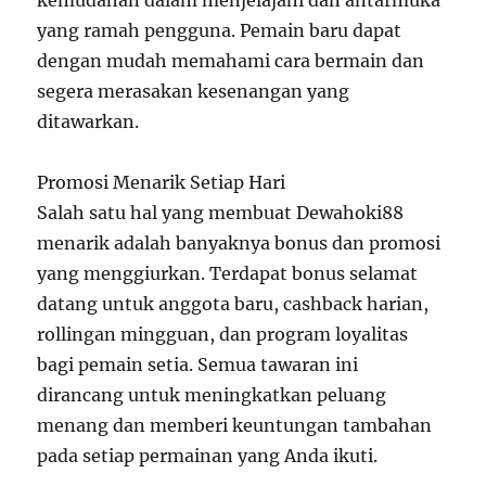
kemudahan dalam menjelajahi dan antarmuka
yang ramah pengguna. Pemain baru dapat
dengan mudah memahami cara bermain dan
segera merasakan kesenangan yang
ditawarkan.
Promosi Menarik Setiap Hari
Salah satu hal yang membuat Dewahoki88
menarik adalah banyaknya bonus dan promosi
yang menggiurkan. Terdapat bonus selamat
datang untuk anggota baru, cashback harian,
rollingan mingguan, dan program loyalitas
bagi pemain setia. Semua tawaran ini
dirancang untuk meningkatkan peluang
menang dan memberi keuntungan tambahan
pada setiap permainan yang Anda ikuti.