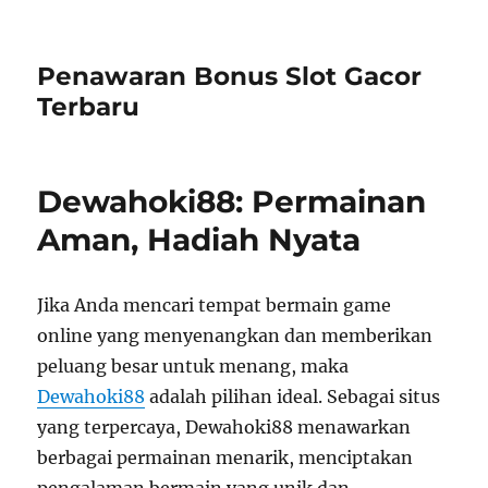
Penawaran Bonus Slot Gacor
Terbaru
Dewahoki88: Permainan
Aman, Hadiah Nyata
Jika Anda mencari tempat bermain game
online yang menyenangkan dan memberikan
peluang besar untuk menang, maka
Dewahoki88
adalah pilihan ideal. Sebagai situs
yang terpercaya, Dewahoki88 menawarkan
berbagai permainan menarik, menciptakan