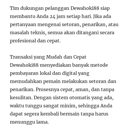
Tim dukungan pelanggan Dewahoki88 siap
membantu Anda 24 jam setiap hari. Jika ada
pertanyaan mengenai setoran, penarikan, atau
masalah teknis, semua akan ditangani secara
profesional dan cepat.
Transaksi yang Mudah dan Cepat
Dewahoki88 menyediakan banyak metode
pembayaran lokal dan digital yang
memudahkan pemain melakukan setoran dan
penarikan. Prosesnya cepat, aman, dan tanpa
kesulitan. Dengan sistem otomatis yang ada,
waktu tunggu sangat minim, sehingga Anda
dapat segera kembali bermain tanpa harus
menunggu lama.