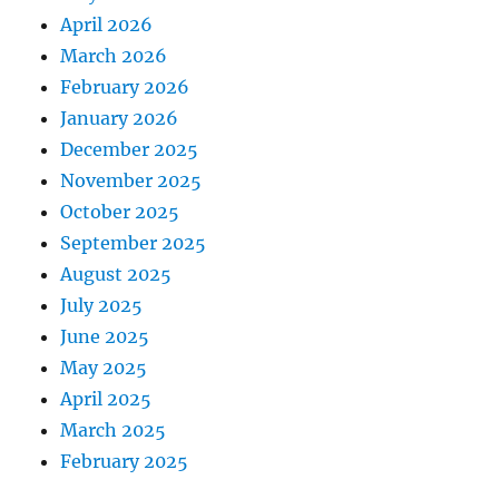
April 2026
March 2026
February 2026
January 2026
December 2025
November 2025
October 2025
September 2025
August 2025
July 2025
June 2025
May 2025
April 2025
March 2025
February 2025