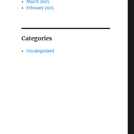
March 2025
February 2025
Categories
Uncategorized