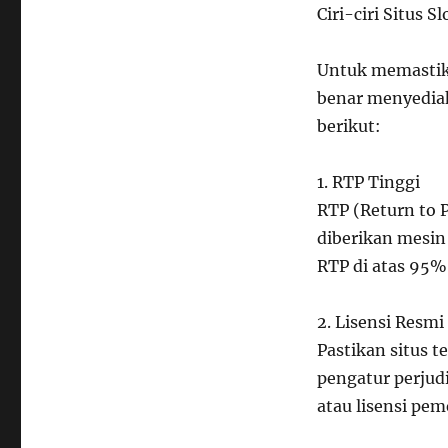
Ciri-ciri Situs S
Untuk memastika
benar menyediak
berikut:
1. RTP Tinggi
RTP (Return to 
diberikan mesi
RTP di atas 95%
2. Lisensi Resmi
Pastikan situs t
pengatur perjud
atau lisensi pem