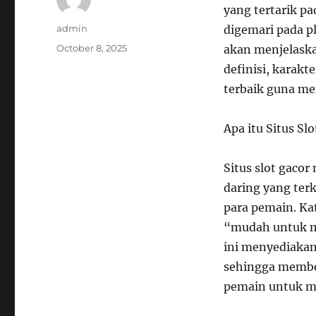
yang tertarik pa
Author
admin
digemari pada pl
Posted
October 8, 2025
akan menjelaska
on
definisi, karakte
terbaik guna m
Apa itu Situs Sl
Situs slot gaco
daring yang te
para pemain. Kat
“mudah untuk m
ini menyediakan
sehingga member
pemain untuk me