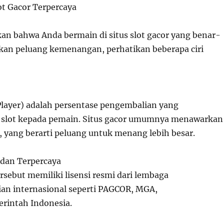
lot Gacor Terpercaya
n bahwa Anda bermain di situs slot gacor yang benar-
an peluang kemenangan, perhatikan beberapa ciri
Player) adalah persentase pengembalian yang
n slot kepada pemain. Situs gacor umumnya menawarkan
, yang berarti peluang untuk menang lebih besar.
 dan Terpercaya
ersebut memiliki lisensi resmi dari lembaga
ian internasional seperti PAGCOR, MGA,
erintah Indonesia.