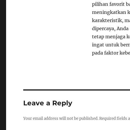
pilihan favorit 
meningkatkan k
karakteristik, 
dipercaya, And
tetap menjaga 
ingat untuk ber
pada faktor keb
Leave a Reply
Your email address will not be published.
Required fields