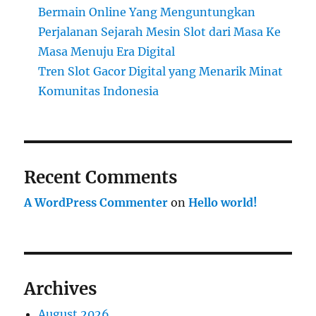
Bermain Online Yang Menguntungkan
Perjalanan Sejarah Mesin Slot dari Masa Ke
Masa Menuju Era Digital
Tren Slot Gacor Digital yang Menarik Minat
Komunitas Indonesia
Recent Comments
A WordPress Commenter
on
Hello world!
Archives
August 2026