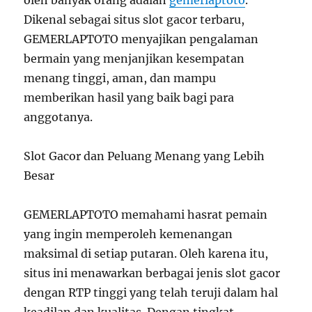
oleh banyak orang adalah
gemerlaptoto
.
Dikenal sebagai situs slot gacor terbaru,
GEMERLAPTOTO menyajikan pengalaman
bermain yang menjanjikan kesempatan
menang tinggi, aman, dan mampu
memberikan hasil yang baik bagi para
anggotanya.
Slot Gacor dan Peluang Menang yang Lebih
Besar
GEMERLAPTOTO memahami hasrat pemain
yang ingin memperoleh kemenangan
maksimal di setiap putaran. Oleh karena itu,
situs ini menawarkan berbagai jenis slot gacor
dengan RTP tinggi yang telah teruji dalam hal