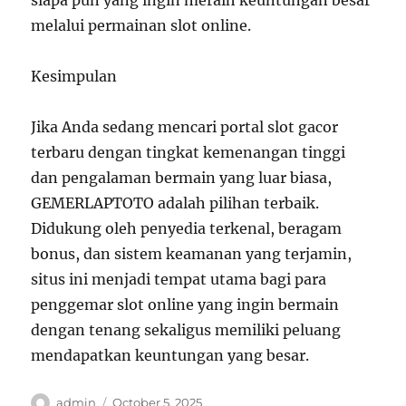
siapa pun yang ingin meraih keuntungan besar
melalui permainan slot online.
Kesimpulan
Jika Anda sedang mencari portal slot gacor
terbaru dengan tingkat kemenangan tinggi
dan pengalaman bermain yang luar biasa,
GEMERLAPTOTO adalah pilihan terbaik.
Didukung oleh penyedia terkenal, beragam
bonus, dan sistem keamanan yang terjamin,
situs ini menjadi tempat utama bagi para
penggemar slot online yang ingin bermain
dengan tenang sekaligus memiliki peluang
mendapatkan keuntungan yang besar.
Author
Posted
admin
October 5, 2025