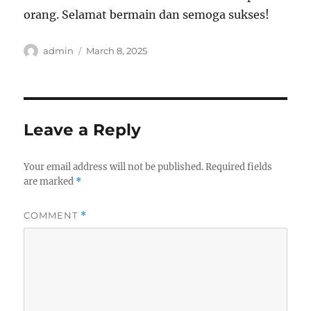
orang. Selamat bermain dan semoga sukses!
Author
Posted
admin
March 8, 2025
on
Leave a Reply
Your email address will not be published.
Required fields
are marked
*
COMMENT
*