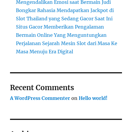
Mengendalikan Emosi saat Bermain Judi
Bongkar Rahasia Mendapatkan Jackpot di
Slot Thailand yang Sedang Gacor Saat Ini
Situs Gacor Memberikan Pengalaman
Bermain Online Yang Menguntungkan
Perjalanan Sejarah Mesin Slot dari Masa Ke
Masa Menuju Era Digital
Recent Comments
A WordPress Commenter
on
Hello world!