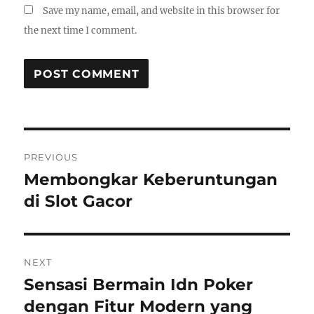
Save my name, email, and website in this browser for
the next time I comment.
Post
PREVIOUS
navigation
Membongkar Keberuntungan
Previous
post:
di Slot Gacor
NEXT
Sensasi Bermain Idn Poker
Next
post:
dengan Fitur Modern yang