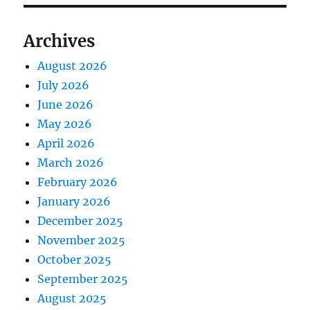
Archives
August 2026
July 2026
June 2026
May 2026
April 2026
March 2026
February 2026
January 2026
December 2025
November 2025
October 2025
September 2025
August 2025