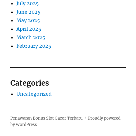
July 2025
June 2025
May 2025
April 2025
March 2025
February 2025
Categories
Uncategorized
Penawaran Bonus Slot Gacor Terbaru
Proudly powered
by WordPress