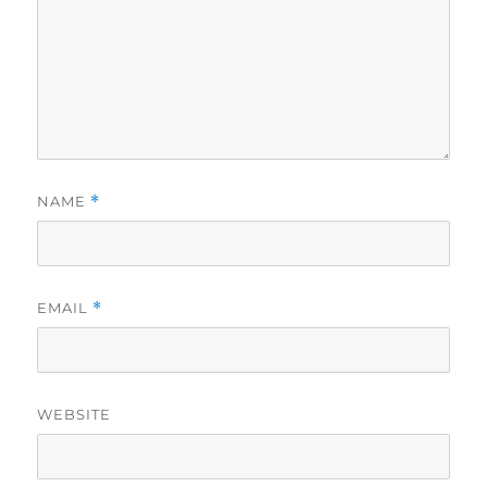
NAME
*
EMAIL
*
WEBSITE