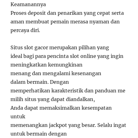
Keamanannya
Proses deposit dan penarikan yang cepat serta
aman membuat pemain merasa nyaman dan
percaya diri.
Situs slot gacor merupakan pilihan yang
ideal bagi para pencinta slot online yang ingin
meningkatkan kemungkinan
menang dan mengalami kesenangan
dalam bermain. Dengan
memperhatikan karakteristik dan panduan me
milih situs yang dapat diandalkan,
Anda dapat memaksimalkan kesempatan
untuk
memenangkan jackpot yang besar. Selalu ingat
untuk bermain dengan