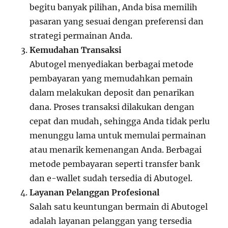
begitu banyak pilihan, Anda bisa memilih
pasaran yang sesuai dengan preferensi dan
strategi permainan Anda.
Kemudahan Transaksi
Abutogel menyediakan berbagai metode
pembayaran yang memudahkan pemain
dalam melakukan deposit dan penarikan
dana. Proses transaksi dilakukan dengan
cepat dan mudah, sehingga Anda tidak perlu
menunggu lama untuk memulai permainan
atau menarik kemenangan Anda. Berbagai
metode pembayaran seperti transfer bank
dan e-wallet sudah tersedia di Abutogel.
Layanan Pelanggan Profesional
Salah satu keuntungan bermain di Abutogel
adalah layanan pelanggan yang tersedia