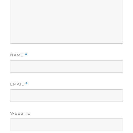
NAME
*
EMAIL
*
WEBSITE