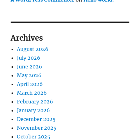
Archives
August 2026
July 2026
June 2026
May 2026
April 2026
March 2026
February 2026
January 2026
December 2025
November 2025
October 2025