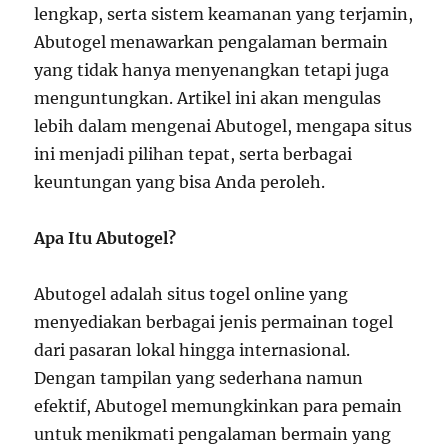
lengkap, serta sistem keamanan yang terjamin,
Abutogel menawarkan pengalaman bermain
yang tidak hanya menyenangkan tetapi juga
menguntungkan. Artikel ini akan mengulas
lebih dalam mengenai Abutogel, mengapa situs
ini menjadi pilihan tepat, serta berbagai
keuntungan yang bisa Anda peroleh.
Apa Itu Abutogel?
Abutogel adalah situs togel online yang
menyediakan berbagai jenis permainan togel
dari pasaran lokal hingga internasional.
Dengan tampilan yang sederhana namun
efektif, Abutogel memungkinkan para pemain
untuk menikmati pengalaman bermain yang