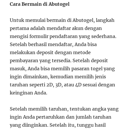
Cara Bermain di Abutogel
Untuk memulai bermain di Abutogel, langkah
pertama adalah mendaftar akun dengan
mengisi formulir pendaftaran yang sederhana.
Setelah berhasil mendaftar, Anda bisa
melakukan deposit dengan metode
pembayaran yang tersedia. Setelah deposit
masuk, Anda bisa memilih pasaran togel yang
ingin dimainkan, kemudian memilih jenis
taruhan seperti 2D, 3D, atau 4D sesuai dengan
keinginan Anda.
Setelah memilih taruhan, tentukan angka yang
ingin Anda pertaruhkan dan jumlah taruhan
yang diinginkan. Setelah itu, tunggu hasil